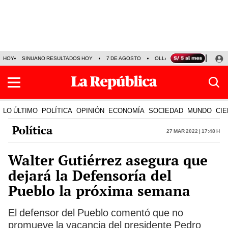
HOY
SINUANO RESULTADOS HOY
7 DE AGOSTO
OLLANTA HUMALA
PAPA
LO ÚLTIMO
POLÍTICA
OPINIÓN
ECONOMÍA
SOCIEDAD
MUNDO
CIE
Política
27 Mar 2022 | 17:48 h
Walter Gutiérrez asegura que
dejará la Defensoría del
Pueblo la próxima semana
El defensor del Pueblo comentó que no
promueve la vacancia del presidente Pedro