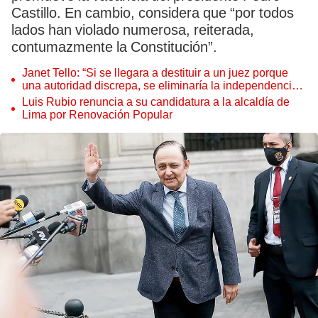
Castillo. En cambio, considera que “por todos
lados han violado numerosa, reiterada,
contumazmente la Constitución”.
Janet Tello: “Si se llegara a destituir a un juez porque
una autoridad discrepa, se eliminaría la independencia
judicial”
Luis Rubio renuncia a su candidatura a la alcaldía de
Lima por Renovación Popular