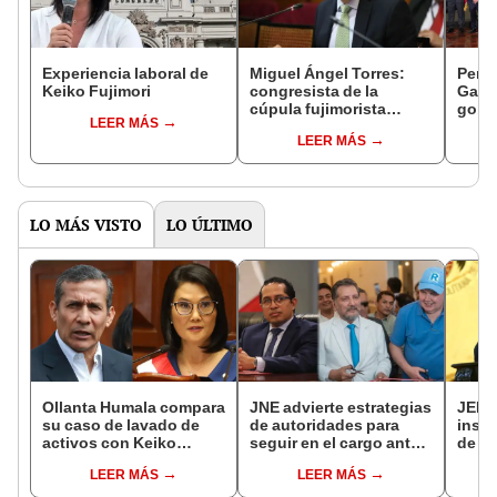
Experiencia laboral de
Miguel Ángel Torres:
Perfi
Keiko Fujimori
congresista de la
Gabin
cúpula fujimorista
gobi
LEER MÁS
controlará el primer año
Fujim
LEER MÁS
del Senado
LO MÁS VISTO
LO ÚLTIMO
Ollanta Humala compara
JNE advierte estrategias
JEE 
su caso de lavado de
de autoridades para
inscr
activos con Keiko
seguir en el cargo ante
de Ra
Fujimori: "Nosotros no
prohibición de la
como 
LEER MÁS
LEER MÁS
recibimos, ella sí
reelección
de L
recibió"