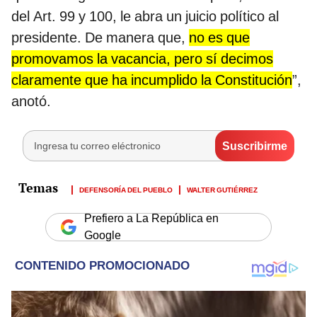
del Art. 99 y 100, le abra un juicio político al
presidente. De manera que,
no es que
promovamos la vacancia, pero sí decimos
claramente que ha incumplido la Constitución
”,
anotó.
DEFENSORÍA DEL PUEBLO
WALTER GUTIÉRREZ
Prefiero a La República en
Google