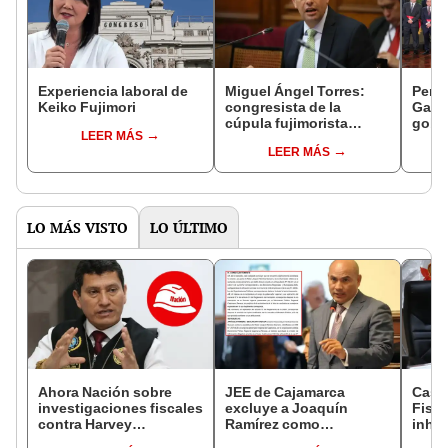
Experiencia laboral de
Miguel Ángel Torres:
Perfi
Keiko Fujimori
congresista de la
Gabin
cúpula fujimorista
gobi
LEER MÁS
controlará el primer año
Fujim
LEER MÁS
del Senado
LO MÁS VISTO
LO ÚLTIMO
Ahora Nación sobre
JEE de Cajamarca
Caso
investigaciones fiscales
excluye a Joaquín
Fisca
contra Harvey
Ramírez como
inhab
Colchado: "El Ministerio
candidato a gobernador
exco