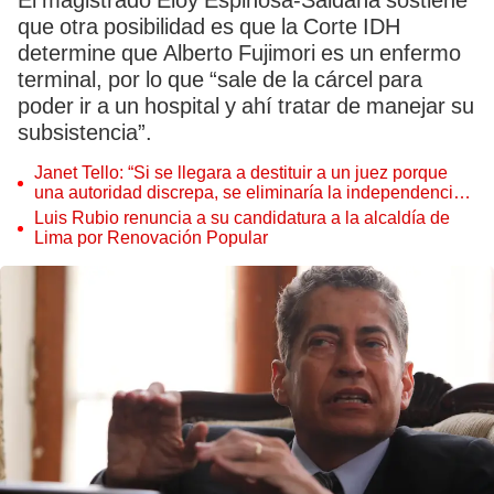
El magistrado Eloy Espinosa-Saldaña sostiene
que otra posibilidad es que la Corte IDH
determine que Alberto Fujimori es un enfermo
terminal, por lo que “sale de la cárcel para
poder ir a un hospital y ahí tratar de manejar su
subsistencia”.
Janet Tello: “Si se llegara a destituir a un juez porque
una autoridad discrepa, se eliminaría la independencia
judicial”
Luis Rubio renuncia a su candidatura a la alcaldía de
Lima por Renovación Popular