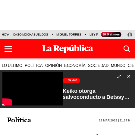
HOY
CASO MOCHASUELDOS
MIGUEL TORRES
LEY PULPÍN
PRECIO DEL
LO ÚLTIMO
POLÍTICA
OPINIÓN
ECONOMÍA
SOCIEDAD
MUNDO
CIE
EN VIVO
Keiko otorga
salvoconducto a Betssy
Chávez y renuevan
Petroperú | Sin Guion con
Rosa María Palacios
Política
16 Mar 2022 | 11:37 h