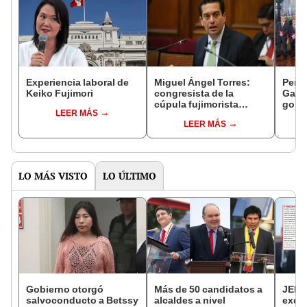
Experiencia laboral de
Miguel Ángel Torres:
Perfi
Keiko Fujimori
congresista de la
Gabin
cúpula fujimorista
gobi
LEER MÁS
controlará el primer año
Fujim
LEER MÁS
del Senado
LO MÁS VISTO
LO ÚLTIMO
Gobierno otorgó
Más de 50 candidatos a
JEE 
salvoconducto a Betssy
alcaldes a nivel
excl