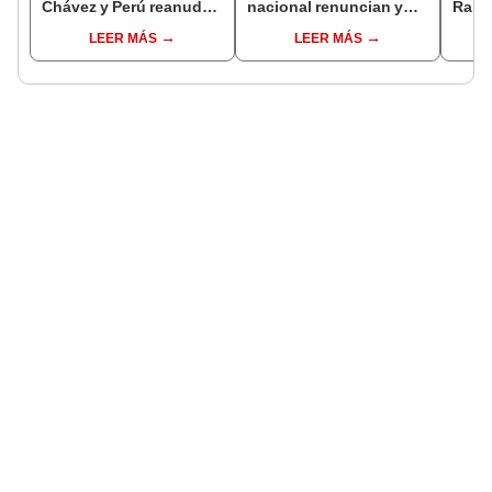
Chávez y Perú reanuda
nacional renuncian y
Ramí
relaciones diplomáticas
dan paso a la reelección
cand
LEER MÁS
LEER MÁS
con México
encubierta
regio
sent