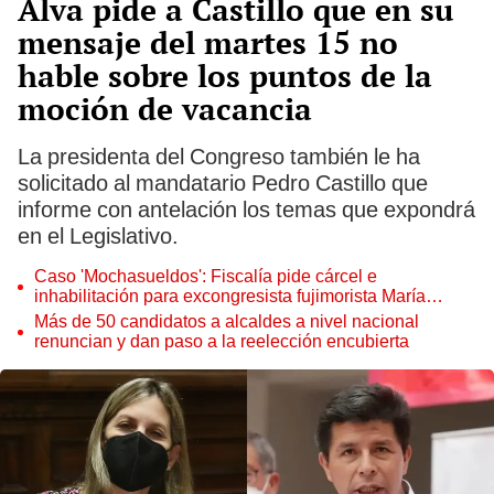
Alva pide a Castillo que en su
mensaje del martes 15 no
hable sobre los puntos de la
moción de vacancia
La presidenta del Congreso también le ha
solicitado al mandatario Pedro Castillo que
informe con antelación los temas que expondrá
en el Legislativo.
Caso 'Mochasueldos': Fiscalía pide cárcel e
inhabilitación para excongresista fujimorista María
Cordero Jon Tay
Más de 50 candidatos a alcaldes a nivel nacional
renuncian y dan paso a la reelección encubierta