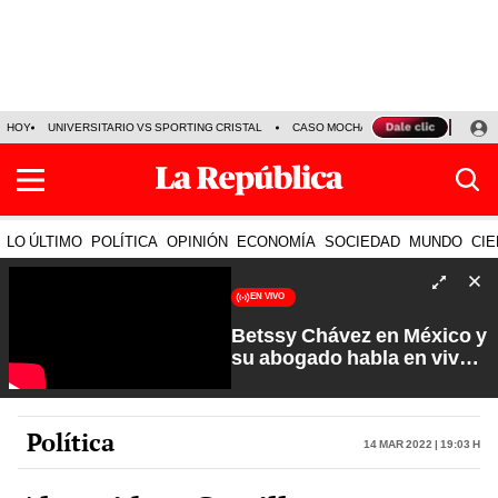
HOY
UNIVERSITARIO VS SPORTING CRISTAL
CASO MOCHASUELDOS
MIGUEL
LO ÚLTIMO
POLÍTICA
OPINIÓN
ECONOMÍA
SOCIEDAD
MUNDO
CIE
EN VIVO
Betssy Chávez en México y
su abogado habla en vivo |
Que No Se Te Olvide con
Carlos Cornejo
Política
14 Mar 2022 | 19:03 h