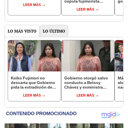
cúpula fujimorista
gobi
LEER MÁS
controlará el primer año
Fujim
LEER MÁS
del Senado
LO MÁS VISTO
LO ÚLTIMO
Keiko Fujimori no
Gobierno otorgó salvo
Más d
descarta que Gobierno
conducto a Betssy
alcal
pida la extradición de
Chávez y exministra
nacio
Betssy Chávez: "Está
viajó a México en la
dan p
LEER MÁS
LEER MÁS
dentro de nuestras
madrugada
encu
facultades"