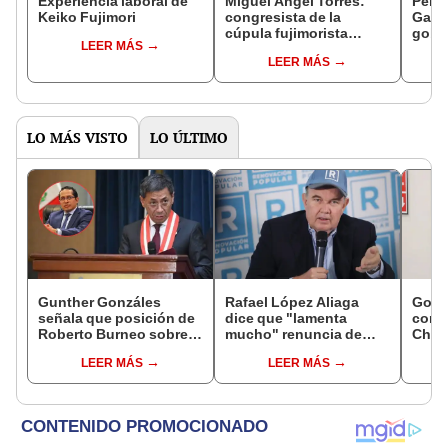
Experiencia laboral de
Miguel Ángel Torres:
Perfi
Keiko Fujimori
congresista de la
Gabin
cúpula fujimorista
gobi
LEER MÁS
controlará el primer año
Fujim
LEER MÁS
del Senado
LO MÁS VISTO
LO ÚLTIMO
Gunther Gonzáles
Rafael López Aliaga
Gobi
señala que posición de
dice que "lamenta
cond
Roberto Burneo sobre
mucho" renuncia de
Cháve
reelección de López
Luis Rubio: "Lo
viajó
LEER MÁS
LEER MÁS
Aliaga no representan al
intentó"
madr
JNE