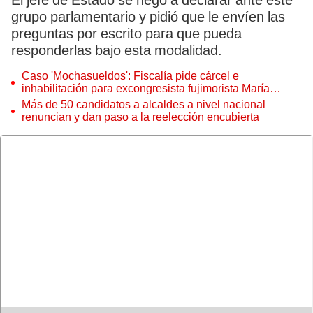
El jefe de Estado se negó a declarar ante este
grupo parlamentario y pidió que le envíen las
preguntas por escrito para que pueda
responderlas bajo esta modalidad.
Caso 'Mochasueldos': Fiscalía pide cárcel e
inhabilitación para excongresista fujimorista María
Cordero Jon Tay
Más de 50 candidatos a alcaldes a nivel nacional
renuncian y dan paso a la reelección encubierta