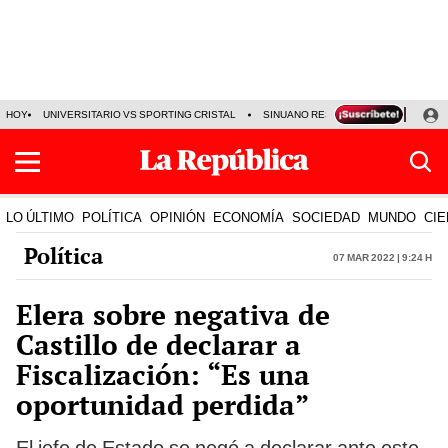
HOY
UNIVERSITARIO VS SPORTING CRISTAL
SINUANO RESULTADOS HOY
CA
LO ÚLTIMO
POLÍTICA
OPINIÓN
ECONOMÍA
SOCIEDAD
MUNDO
CIE
Política
07 Mar 2022 | 9:24 h
Elera sobre negativa de
Castillo de declarar a
Fiscalización: “Es una
oportunidad perdida”