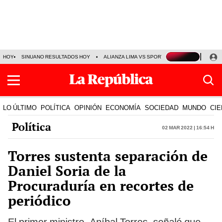
HOY
SINUANO RESULTADOS HOY
ALIANZA LIMA VS SPORT BOYS
JORGE MES
LO ÚLTIMO
POLÍTICA
OPINIÓN
ECONOMÍA
SOCIEDAD
MUNDO
CIE
Política
02 Mar 2022 | 16:54 h
Torres sustenta separación de
Daniel Soria de la
Procuraduría en recortes de
periódico