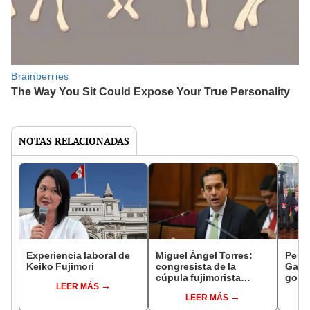
NOTAS RELACIONADAS
Experiencia laboral de
Miguel Ángel Torres:
Perfi
Keiko Fujimori
congresista de la
Gabin
cúpula fujimorista
gobi
LEER MÁS
controlará el primer año
Fujim
LEER MÁS
del Senado