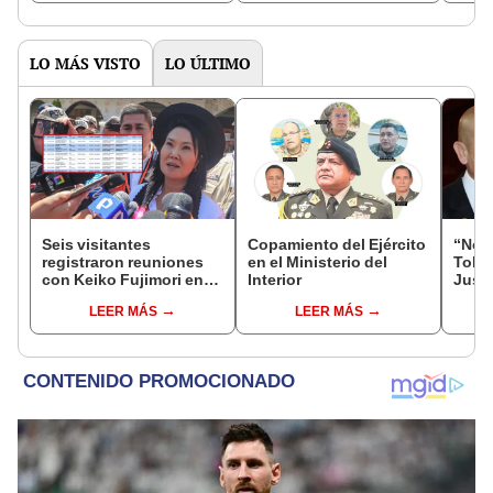
LO MÁS VISTO
LO ÚLTIMO
Seis visitantes
Copamiento del Ejército
“No s
registraron reuniones
en el Ministerio del
Toled
con Keiko Fujimori en
Interior
Justi
las mismas horas que la
benef
LEER MÁS
LEER MÁS
presidenta se
exma
encontraba en Junín