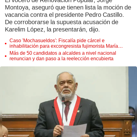
El vocero de Renovación Popular, Jorge
Montoya, aseguró que tienen lista la moción de
vacancia contra el presidente Pedro Castillo.
De corroborarse la supuesta acusación de
Karelim López, la presentarán, dijo.
Caso 'Mochasueldos': Fiscalía pide cárcel e
inhabilitación para excongresista fujimorista María
Cordero Jon Tay
Más de 50 candidatos a alcaldes a nivel nacional
renuncian y dan paso a la reelección encubierta