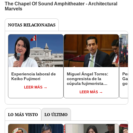
NOTAS RELACIONADAS
Experiencia laboral de
Miguel Ángel Torres:
Perfi
Keiko Fujimori
congresista de la
Gabin
cúpula fujimorista
gobi
LEER MÁS
controlará el primer año
Fujim
LEER MÁS
del Senado
LO MÁS VISTO
LO ÚLTIMO