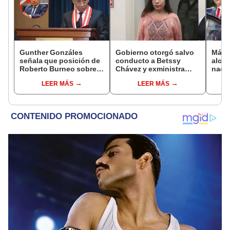
Gunther Gonzáles
Gobierno otorgó salvo
Más d
señala que posición de
conducto a Betssy
alcal
Roberto Burneo sobre
Chávez y exministra
nacio
reelección de López
viajó a México en la
dan p
LEER MÁS
LEER MÁS
Aliaga no representan al
madrugada
encu
JNE