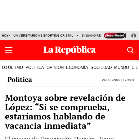
HOY
UNIVERSITARIO VS SPORTING CRISTAL
SINUANO RESULTADOS HOY
CA
LO ÚLTIMO
POLÍTICA
OPINIÓN
ECONOMÍA
SOCIEDAD
MUNDO
CIE
Política
26 Feb 2022 | 17:59 h
Montoya sobre revelación de
López: “Si se comprueba,
estaríamos hablando de
vacancia inmediata”