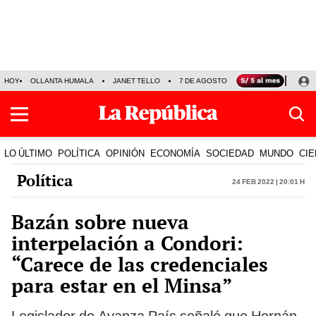
HOY
OLLANTA HUMALA
JANET TELLO
7 DE AGOSTO
TINKA RESULTADOS
LO ÚLTIMO
POLÍTICA
OPINIÓN
ECONOMÍA
SOCIEDAD
MUNDO
CIE
Política
24 Feb 2022 | 20:01 h
Bazán sobre nueva
interpelación a Condori:
“Carece de las credenciales
para estar en el Minsa”