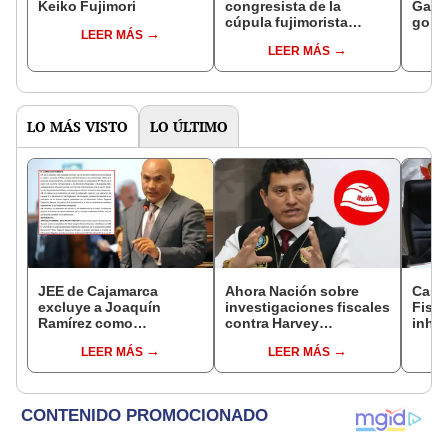
Keiko Fujimori
congresista de la
Gabin
cúpula fujimorista
gobi
LEER MÁS
controlará el primer año
Fujim
LEER MÁS
del Senado
LO MÁS VISTO
LO ÚLTIMO
JEE de Cajamarca
Ahora Nación sobre
Caso
excluye a Joaquín
investigaciones fiscales
Fisca
Ramírez como
contra Harvey
inhab
candidato a gobernador
Colchado: "El Ministerio
exco
LEER MÁS
LEER MÁS
regional por ocultar
Público no puede ser
fujim
sentencia
utilizado políticamente"
Cord