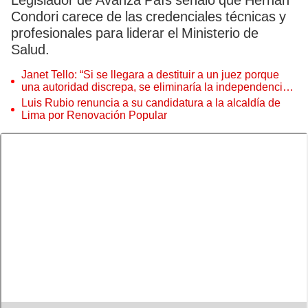
Legislador de Avanza País señaló que Hernán
Condori carece de las credenciales técnicas y
profesionales para liderar el Ministerio de
Salud.
Janet Tello: “Si se llegara a destituir a un juez porque
una autoridad discrepa, se eliminaría la independencia
judicial”
Luis Rubio renuncia a su candidatura a la alcaldía de
Lima por Renovación Popular