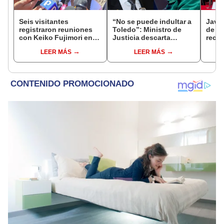
Seis visitantes
“No se puede indultar a
Javie
registraron reuniones
Toledo”: Ministro de
de D
con Keiko Fujimori en
Justicia descarta
recha
las mismas horas que la
beneficio para el
causa
LEER MÁS
LEER MÁS
presidenta se
exmandatario
presi
encontraba en Junín