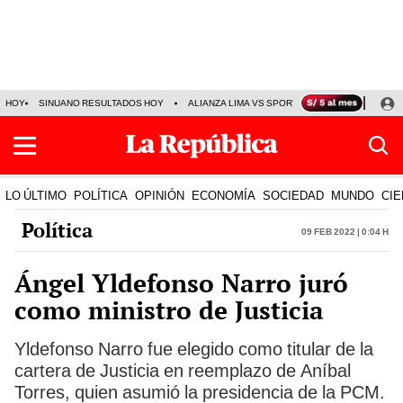
HOY
SINUANO RESULTADOS HOY
ALIANZA LIMA VS SPORT BOYS
JORGE MES
LO ÚLTIMO
POLÍTICA
OPINIÓN
ECONOMÍA
SOCIEDAD
MUNDO
CIE
Política
09 Feb 2022 | 0:04 h
Ángel Yldefonso Narro juró
como ministro de Justicia
Yldefonso Narro fue elegido como titular de la
cartera de Justicia en reemplazo de Aníbal
Torres, quien asumió la presidencia de la PCM.