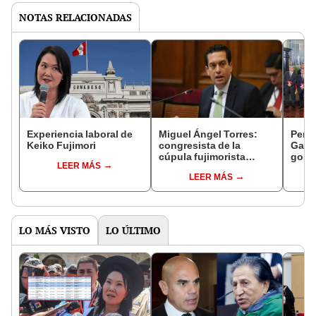
NOTAS RELACIONADAS
Experiencia laboral de
Miguel Ángel Torres:
Perfi
Keiko Fujimori
congresista de la
Gabin
cúpula fujimorista
gobi
LEER MÁS
controlará el primer año
Fujim
LEER MÁS
del Senado
LO MÁS VISTO
LO ÚLTIMO