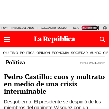
HOY
TINKA RESULTADOS
ALEJANDRO TOLEDO
KENJI FUJIMORI
PRECIO
LO ÚLTIMO
POLÍTICA
OPINIÓN
ECONOMÍA
SOCIEDAD
MUNDO
CIE
Política
06 Feb 2022 | 17:16 h
Pedro Castillo: caos y maltrato
en medio de una crisis
interminable
Desgobierno. El presidente se despidió de los
miembros del gabinete Vásquez con un