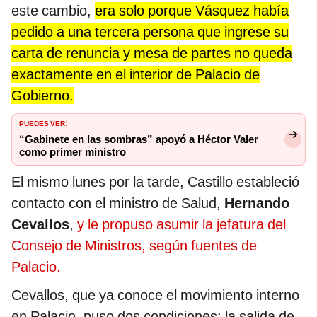
este cambio,
era solo porque Vásquez había
pedido a una tercera persona que ingrese su
carta de renuncia y mesa de partes no queda
exactamente en el interior de Palacio de
Gobierno.
PUEDES VER
:
“Gabinete en las sombras” apoyó a Héctor Valer
como primer ministro
El mismo lunes por la tarde, Castillo estableció
contacto con el ministro de Salud,
Hernando
Cevallos
,
y le propuso asumir la jefatura del
Consejo de Ministros, según fuentes de
Palacio.
Cevallos, que ya conoce el movimiento interno
en Palacio, puso dos condiciones: la salida de