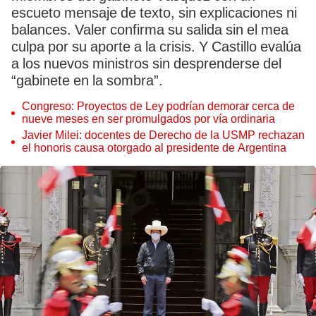
escueto mensaje de texto, sin explicaciones ni
balances. Valer confirma su salida sin el mea
culpa por su aporte a la crisis. Y Castillo evalúa
a los nuevos ministros sin desprenderse del
“gabinete en la sombra”.
Congreso: Proyectos de Ley podrían demorar cerca de
nueve meses en ser promulgados por vía ordinaria
Javier Milei: docentes de Derecho de la USMP rechazan
el honoris causa otorgado al presidente de Argentina