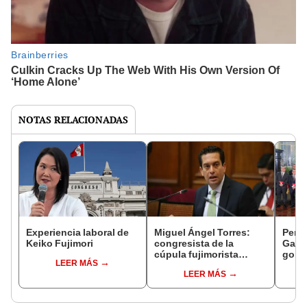
NOTAS RELACIONADAS
Experiencia laboral de
Miguel Ángel Torres:
Perfi
Keiko Fujimori
congresista de la
Gabin
cúpula fujimorista
gobi
LEER MÁS
controlará el primer año
Fujim
LEER MÁS
del Senado