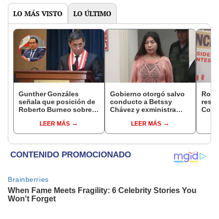
LO MÁS VISTO
LO ÚLTIMO
Gunther Gonzáles
Gobierno otorgó salvo
Robe
señala que posición de
conducto a Betssy
respo
Roberto Burneo sobre
Chávez y exministra
Cong
reelección de López
viajó a México en la
reele
LEER MÁS
LEER MÁS
Aliaga no representan al
madrugada
de al
JNE