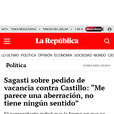
HOY
TINKA RESULTADOS
PRECIO DEL DÓLAR
7 DE AGOSTO
OLLANTA H
LO ÚLTIMO
POLÍTICA
OPINIÓN
ECONOMÍA
SOCIEDAD
MUNDO
CIE
Política
21 Nov 2021 | 19:20 h
Sagasti sobre pedido de
vacancia contra Castillo: “Me
parece una aberración, no
tiene ningún sentido”