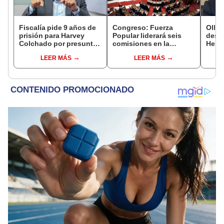
Fiscalía pide 9 años de
Congreso: Fuerza
Ollan
prisión para Harvey
Popular liderará seis
destr
Colchado por presunta
comisiones en la
Hered
negociación
Cámara de Diputados
el 20
LEER MÁS
LEER MÁS
incompatible y falsedad
ideológica