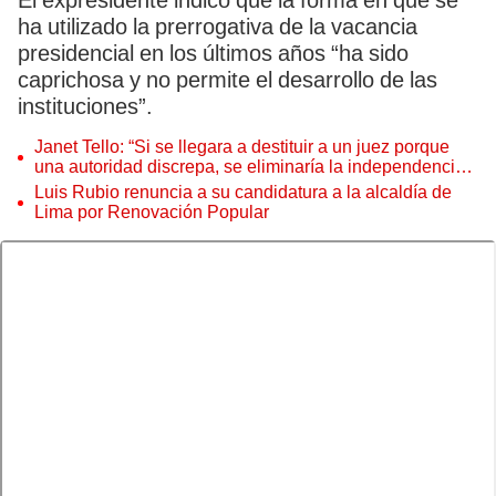
El expresidente indicó que la forma en que se
ha utilizado la prerrogativa de la vacancia
presidencial en los últimos años “ha sido
caprichosa y no permite el desarrollo de las
instituciones”.
Janet Tello: “Si se llegara a destituir a un juez porque
una autoridad discrepa, se eliminaría la independencia
judicial”
Luis Rubio renuncia a su candidatura a la alcaldía de
Lima por Renovación Popular