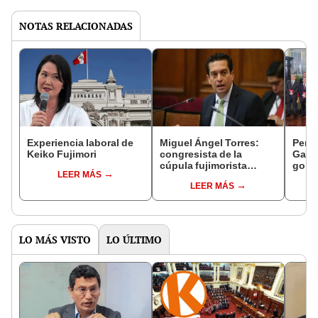
NOTAS RELACIONADAS
Experiencia laboral de
Miguel Ángel Torres:
Perfi
Keiko Fujimori
congresista de la
Gabin
cúpula fujimorista
gobi
LEER MÁS
controlará el primer año
Fujim
LEER MÁS
del Senado
LO MÁS VISTO
LO ÚLTIMO