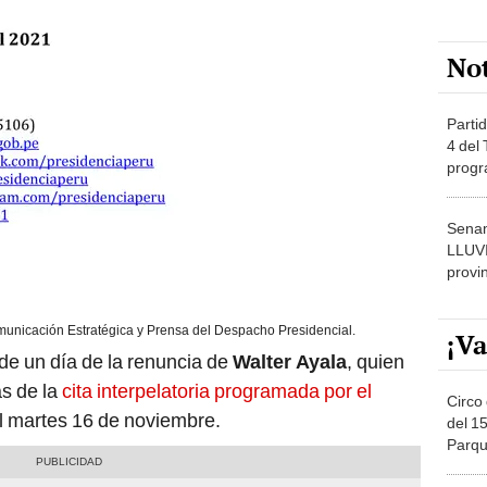
No
Partid
4 del
progr
dónde
Senam
LLUV
provi
unicación Estratégica y Prensa del Despacho Presidencial.
¡Va
de un día de la renuncia de
Walter Ayala
, quien
as de la
cita interpelatoria programada por el
Circo 
 el martes 16 de noviembre.
del 15
Parqu
Migue