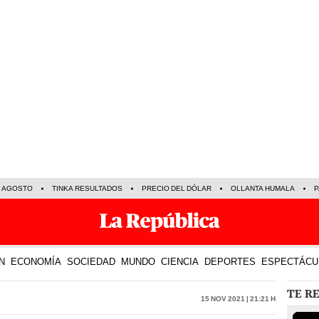
E AGOSTO
TINKA RESULTADOS
PRECIO DEL DÓLAR
OLLANTA HUMALA
P
N
ECONOMÍA
SOCIEDAD
MUNDO
CIENCIA
DEPORTES
ESPECTÁCU
TE R
15 Nov 2021 | 21:21 h