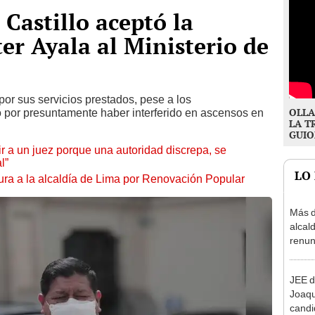
Castillo aceptó la
er Ayala al Ministerio de
por sus servicios prestados, pese a los
OLLA
o por presuntamente haber interferido en ascensos en
LA T
GUIO
tuir a un juez porque una autoridad discrepa, se
l”
LO
ura a la alcaldía de Lima por Renovación Popular
Más d
alcal
renun
reele
JEE d
Joaq
candi