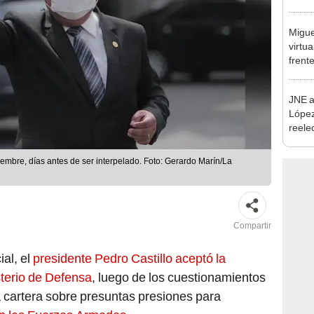
regio
Migue
virtu
frent
plant
JNE a
López
reele
Munic
embre, días antes de ser interpelado. Foto: Gerardo Marín/La
Compartir
al, el
presidente Pedro Castillo aceptó la
sterio de Defensa
, luego de los cuestionamientos
la cartera sobre presuntas presiones para