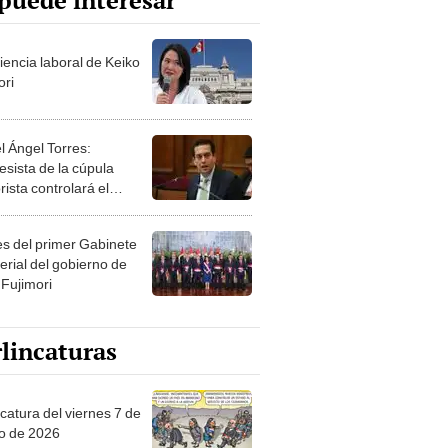
puede interesar
iencia laboral de Keiko
ori
l Ángel Torres:
esista de la cúpula
rista controlará el
r año del Senado
les del primer Gabinete
erial del gobierno de
 Fujimori
lincaturas
catura del viernes 7 de
o de 2026