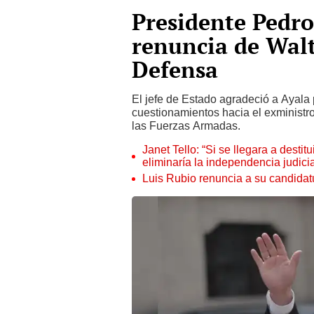
Presidente Pedro 
renuncia de Walt
Defensa
El jefe de Estado agradeció a Ayala 
cuestionamientos hacia el exministr
las Fuerzas Armadas.
Janet Tello: “Si se llegara a desti
eliminaría la independencia judicia
Luis Rubio renuncia a su candidat