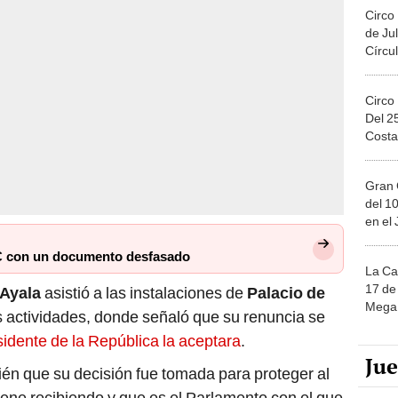
Circo
de Jul
Círcul
Circo
Del 2
Costa
Gran 
del 10
en el
C con un documento desfasado
La Ca
17 de 
Ayala
asistió a las instalaciones de
Palacio de
Mega 
 actividades, donde señaló que su renuncia se
sidente de la República la aceptara
.
Ju
ién que su decisión fue tomada para proteger al
ene recibiendo y que es el Parlamento con el que