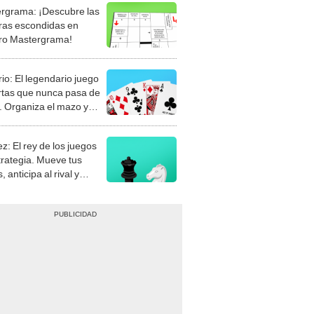
rgrama: ¡Descubre las
ras escondidas en
ro Mastergrama!
rio: El legendario juego
rtas que nunca pasa de
 Organiza el mazo y
stra tu habilidad.
z: El rey de los juegos
trategia. Mueve tus
, anticipa al rival y
gue el jaque mate.