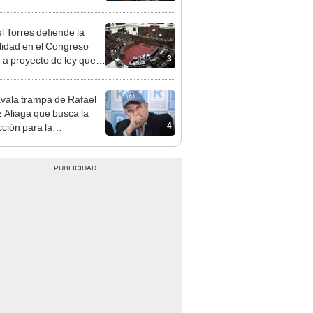
nal por ocultar sentencia
l Torres defiende la
alidad en el Congreso
3
e a proyecto de ley que
ea la presencialidad
vala trampa de Rafael
 Aliaga que busca la
4
cción para la
ipalidad de Lima