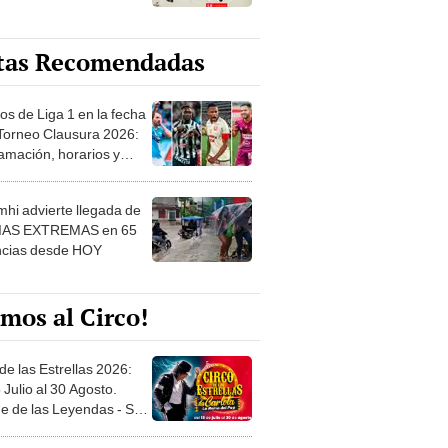
tas Recomendadas
os de Liga 1 en la fecha
 Torneo Clausura 2026:
amación, horarios y
 ver
hi advierte llegada de
IAS EXTREMAS en 65
ncias desde HOY
mos al Circo!
de las Estrellas 2026:
 Julio al 30 Agosto.
e de las Leyendas - San
l