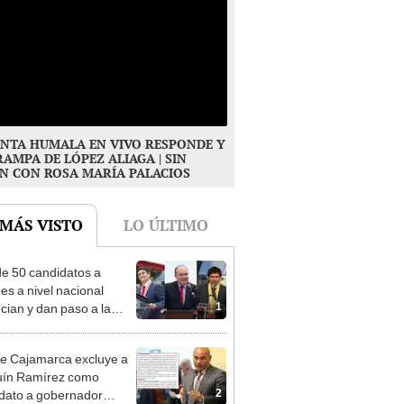
NTA HUMALA EN VIVO RESPONDE Y
RAMPA DE LÓPEZ ALIAGA | SIN
N CON ROSA MARÍA PALACIOS
 MÁS VISTO
LO ÚLTIMO
e 50 candidatos a
des a nivel nacional
1
cian y dan paso a la
cción encubierta
e Cajamarca excluye a
uín Ramírez como
2
dato a gobernador