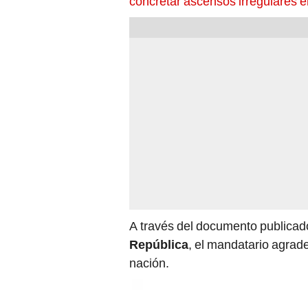
concretar ascensos irregulares 
A través del documento publicado
República
, el mandatario agrade
nación.