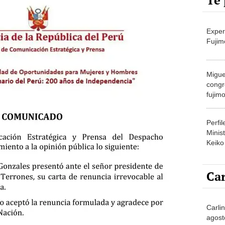
Te 
Exper
Fujim
Migue
congr
fujimo
prime
Perfi
Minist
Keiko
Car
Carlin
agost