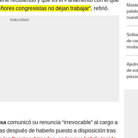
Maste
ñores congresistas no dejan trabajar”
, refirió.
palab
nuest
Solita
de ca
moda.
demue
Ajedre
de es
piezas
consi
nsa
comunicó su renuncia “irrevocable” al cargo a
ías después de haberlo puesto a disposición tras