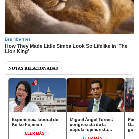
NOTAS RELACIONADAS
Experiencia laboral de
Miguel Ángel Torres:
Perfi
Keiko Fujimori
congresista de la
Gabin
cúpula fujimorista
gobi
LEER MÁS
controlará el primer año
Fujim
LEER MÁS