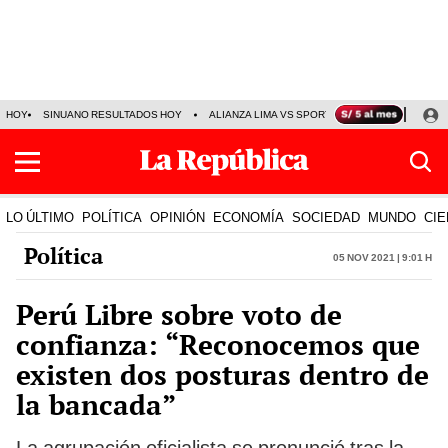
HOY
SINUANO RESULTADOS HOY
ALIANZA LIMA VS SPORT BOYS
JORGE MES
LO ÚLTIMO
POLÍTICA
OPINIÓN
ECONOMÍA
SOCIEDAD
MUNDO
CIE
Política
05 Nov 2021 | 9:01 h
Perú Libre sobre voto de
confianza: “Reconocemos que
existen dos posturas dentro de
la bancada”