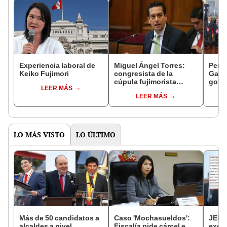
Experiencia laboral de
Miguel Ángel Torres:
Perfi
Keiko Fujimori
congresista de la
Gabin
cúpula fujimorista
gobi
LEER MÁS
controlará el primer año
Fujim
LEER MÁS
del Senado
LO MÁS VISTO
LO ÚLTIMO
Más de 50 candidatos a
Caso 'Mochasueldos':
JEE 
alcaldes a nivel
Fiscalía pide cárcel e
excl