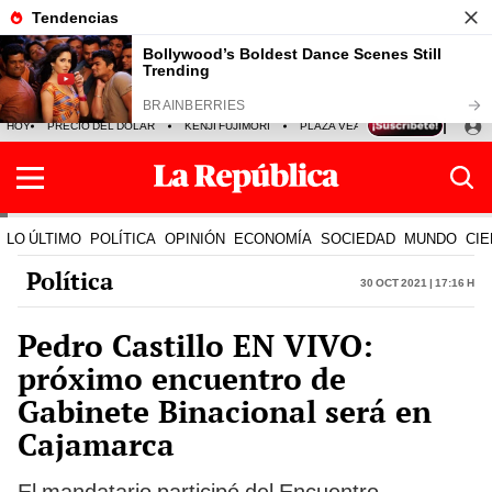
HOY
PRECIO DEL DÓLAR
KENJI FUJIMORI
PLAZA VEA
FERIADOS
KE
LO ÚLTIMO
POLÍTICA
OPINIÓN
ECONOMÍA
SOCIEDAD
MUNDO
CIE
Política
30 Oct 2021 | 17:16 h
Pedro Castillo EN VIVO:
próximo encuentro de
Gabinete Binacional será en
Cajamarca