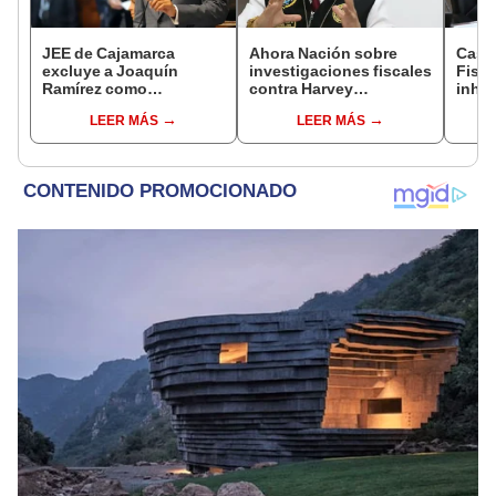
JEE de Cajamarca
Ahora Nación sobre
Caso
excluye a Joaquín
investigaciones fiscales
Fisca
Ramírez como
contra Harvey
inhab
candidato a gobernador
Colchado: "El Ministerio
exco
LEER MÁS
LEER MÁS
regional por ocultar
Público no puede ser
fujim
sentencia
utilizado políticamente"
Cord