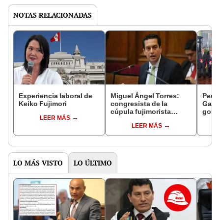
NOTAS RELACIONADAS
Experiencia laboral de
Miguel Ángel Torres:
Perfi
Keiko Fujimori
congresista de la
Gabin
cúpula fujimorista
gobi
LEER MÁS
controlará el primer año
Fujim
LEER MÁS
del Senado
LO MÁS VISTO
LO ÚLTIMO