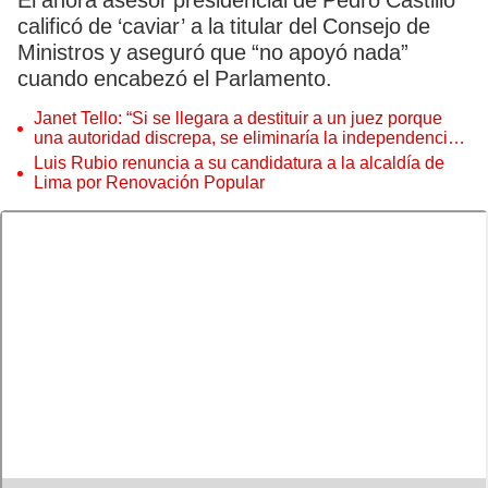
El ahora asesor presidencial de Pedro Castillo
calificó de ‘caviar’ a la titular del Consejo de
Ministros y aseguró que “no apoyó nada”
cuando encabezó el Parlamento.
Janet Tello: “Si se llegara a destituir a un juez porque
una autoridad discrepa, se eliminaría la independencia
judicial”
Luis Rubio renuncia a su candidatura a la alcaldía de
Lima por Renovación Popular