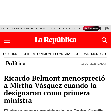
HOY
OLLANTA HUMALA
JANET TELLO
7 DE AGOSTO
TINKA RESULTADOS
LO ÚLTIMO
POLÍTICA
OPINIÓN
ECONOMÍA
SOCIEDAD
MUNDO
CIE
Política
19 Oct 2021 | 17:26 h
Ricardo Belmont menospreció
a Mirtha Vásquez cuando la
designaron como primera
ministra