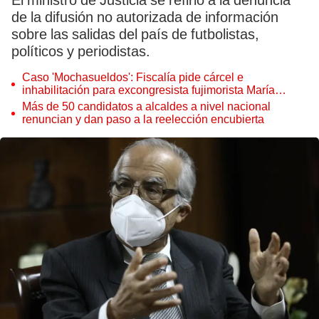
El ministro de Justicia se refirió a la denuncia
de la difusión no autorizada de información
sobre las salidas del país de futbolistas,
políticos y periodistas.
Caso 'Mochasueldos': Fiscalía pide cárcel e
inhabilitación para excongresista fujimorista María
Cordero Jon Tay
Más de 50 candidatos a alcaldes a nivel nacional
renuncian y dan paso a la reelección encubierta