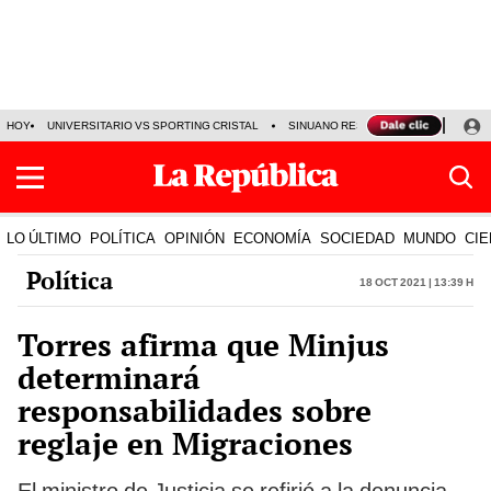
HOY
UNIVERSITARIO VS SPORTING CRISTAL
SINUANO RESULTADOS HOY
CA
LO ÚLTIMO
POLÍTICA
OPINIÓN
ECONOMÍA
SOCIEDAD
MUNDO
CIE
Política
18 Oct 2021 | 13:39 h
Torres afirma que Minjus
determinará
responsabilidades sobre
reglaje en Migraciones