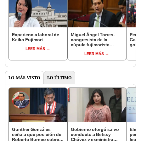
Experiencia laboral de
Miguel Ángel Torres:
Perfi
Keiko Fujimori
congresista de la
Gabin
cúpula fujimorista
gobi
LEER MÁS
controlará el primer año
Fujim
LEER MÁS
del Senado
LO MÁS VISTO
LO ÚLTIMO
Gunther Gonzáles
Gobierno otorgó salvo
Elme
señala que posición de
conducto a Betssy
pedid
Roberto Burneo sobre
Chávez y exministra
legis