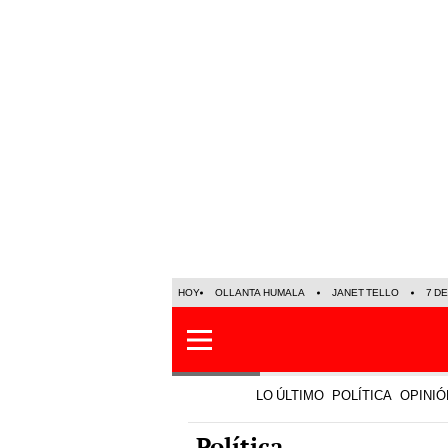
HOY
OLLANTA HUMALA
JANET TELLO
7 D
LO ÚLTIMO
POLÍTICA
OPINIÓ
Política