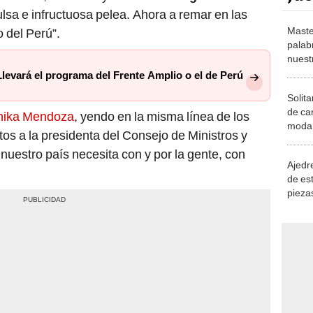
Maste
 del Perú”.
palab
nuest
levará el programa del Frente Amplio o el de Perú
Solita
de ca
nika Mendoza
, yendo en la misma línea de los
moda.
tos a la presidenta del Consejo de Ministros y
demue
nuestro país necesita con y por la gente, con
Ajedre
de es
piezas
consi