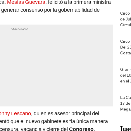
 a generar consenso por la gobernabilidad de
Circo
de Jul
Círcul
Circo
Del 2
Costa
Gran 
del 10
en el
La Ca
17 de 
Mega 
onhy Lescano
, quien es asesor principal del
entó que el nuevo gabinete es “la única manera
Ju
e censura, vacancia y cierre del
Congreso
.
sa e infructuosa pelea. Ahora a remar en las