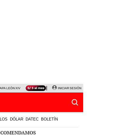
APA LEÓN XIV
NALDY SALDAÑA
INICIAR SESIÓN
LA BELLA LUZ
MAGALY MEDINA
HORÓS
LOS
DÓLAR
DATEC
BOLETÍN
ECOMENDAMOS