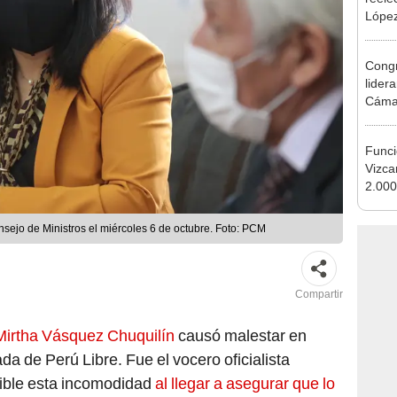
que s
Congr
lider
Cáma
Funci
Vizca
2.000
Sino
sejo de Ministros el miércoles 6 de octubre. Foto: PCM
Compartir
Mirtha Vásquez Chuquilín
causó malestar en
a de Perú Libre. Fue el vocero oficialista
sible esta incomodidad
al llegar a asegurar que lo
Castillo es “una traición a todas las mayorías”
.