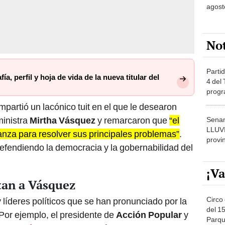
No
Partid
a, perfil y hoja de vida de la nueva titular del
4 del
progr
dónde
ompartió un lacónico tuit en el que le desearon
ministra
Mirtha Vásquez
y remarcaron que
“el
Senam
LLUV
ianza para resolver sus principales problemas”
.
provi
fendiendo la democracia y la gobernabilidad del
¡Va
itan a Vásquez
Circo 
íderes políticos que se han pronunciado por la
del 15
Por ejemplo, el presidente de
Acción Popular
y
Parqu
ca,
Mesías Guevara
, felicitó a la primera ministra
Migue