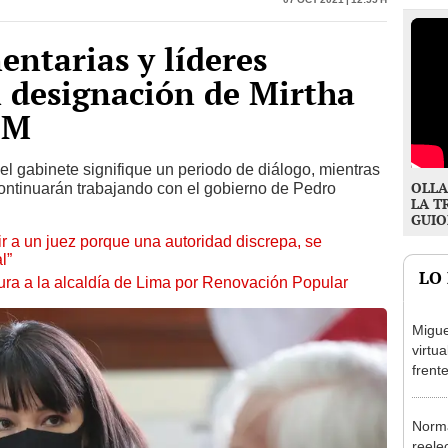
ntarias y líderes
n designación de Mirtha
CM
l gabinete signifique un periodo de diálogo, mientras
OLLA
ontinuarán trabajando con el gobierno de Pedro
LA T
GUIO
tuir a un juez porque una autoridad discrepa, se
l”
LO
ura a la alcaldía de Lima por Renovación Popular
Migue
virtu
frent
plant
Norma
reele
López