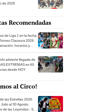
tas Recomendadas
os de Liga 1 en la fecha
 Torneo Clausura 2026:
amación, horarios y
 ver
hi advierte llegada de
IAS EXTREMAS en 65
ncias desde HOY
mos al Circo!
de las Estrellas 2026:
 Julio al 30 Agosto.
e de las Leyendas - San
l