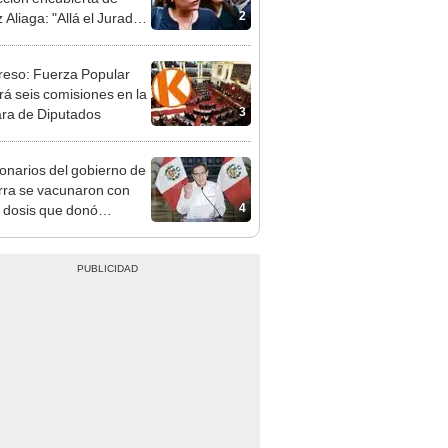
e deja sacar la vuelta"
eso: Fuerza Popular
ará seis comisiones en la
3
ra de Diputados
onarios del gobierno de
rra se vacunaron con
4
 dosis que donó
pharm