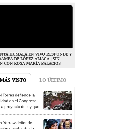
NTA HUMALA EN VIVO RESPONDE Y
RAMPA DE LÓPEZ ALIAGA | SIN
N CON ROSA MARÍA PALACIOS
 MÁS VISTO
LO ÚLTIMO
l Torres defiende la
alidad en el Congreso
1
e a proyecto de ley que
ea la presencialidad
 Yarrow defiende
cción encubierta de
2
 Aliaga: "Allá el Jurado