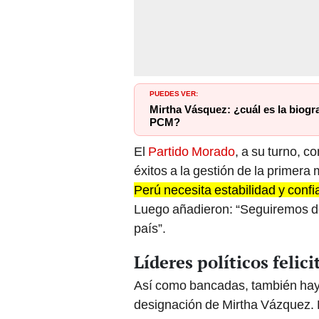
PUEDES VER:
Mirtha Vásquez: ¿cuál es la biografí
PCM?
El
Partido Morado
, a su turno, c
éxitos a la gestión de la primera 
Perú necesita estabilidad y conf
Luego añadieron: “Seguiremos de
país”.
Líderes políticos felic
Así como bancadas, también hay l
designación de Mirtha Vázquez. 
gobernador regional de Cajamar