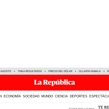
E AGOSTO
TINKA RESULTADOS
PRECIO DEL DÓLAR
OLLANTA HUMALA
P
N
ECONOMÍA
SOCIEDAD
MUNDO
CIENCIA
DEPORTES
ESPECTÁCU
TE R
07 Oct 2021 | 12:55 h