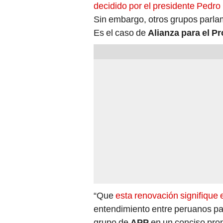
Sin embargo, otros grupos parla
Es el caso de
Alianza para el P
“Que
esta renovación signifique e
entendimiento entre peruanos par
grupo de
APP
en un conciso pro
que la bancada de
Juntos por el