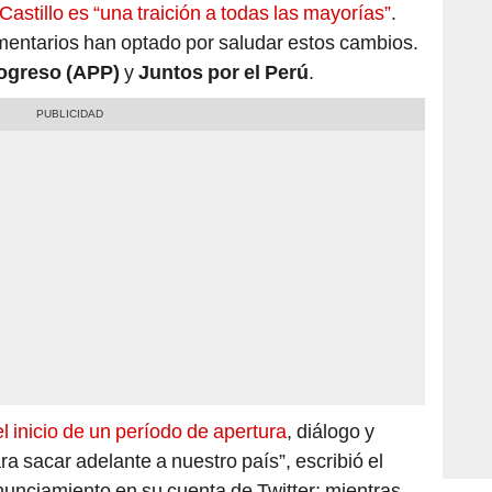
mentarios han optado por saludar estos cambios.
rogreso (APP)
y
Juntos por el Perú
.
l inicio de un período de apertura
, diálogo y
a sacar adelante a nuestro país”, escribió el
nunciamiento en su cuenta de Twitter; mientras
 Perú
indicó que seguirán
“trabajando junto al