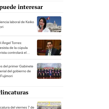
puede interesar
iencia laboral de Keiko
ori
l Ángel Torres:
esista de la cúpula
rista controlará el
r año del Senado
les del primer Gabinete
erial del gobierno de
 Fujimori
lincaturas
catura del viernes 7 de
o de 2026