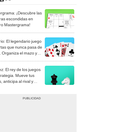
rgrama: ¡Descubre las
ras escondidas en
ro Mastergrama!
rio: El legendario juego
rtas que nunca pasa de
 Organiza el mazo y
stra tu habilidad.
z: El rey de los juegos
trategia. Mueve tus
, anticipa al rival y
gue el jaque mate.