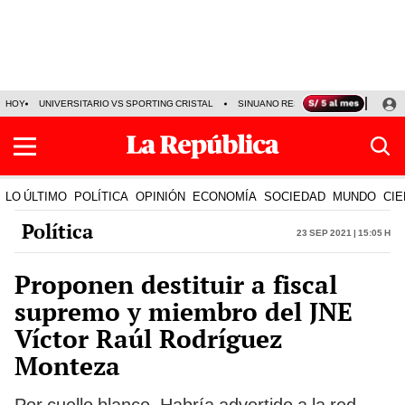
HOY
UNIVERSITARIO VS SPORTING CRISTAL
SINUANO RESULTADOS HOY
CA
LO ÚLTIMO
POLÍTICA
OPINIÓN
ECONOMÍA
SOCIEDAD
MUNDO
CIE
Política
23 Sep 2021 | 15:05 h
Proponen destituir a fiscal
supremo y miembro del JNE
Víctor Raúl Rodríguez
Monteza