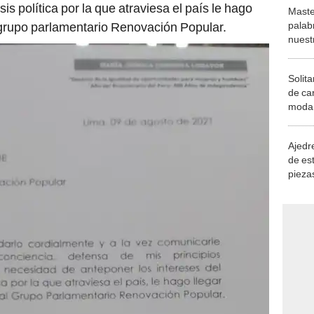
sis política por la que atraviesa el país le hago
Maste
palab
l grupo parlamentario Renovación Popular.
nuest
Solita
de ca
moda.
demue
Ajedre
de es
piezas
consi