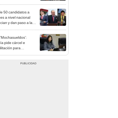
nal por ocultar sentencia
e 50 candidatos a
des a nivel nacional
3
cian y dan paso a la
cción encubierta
'Mochasueldos':
ía pide cárcel e
4
litación para
gresista fujimorista
 Cordero Jon Tay