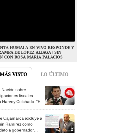
NTA HUMALA EN VIVO RESPONDE Y
RAMPA DE LÓPEZ ALIAGA | SIN
N CON ROSA MARÍA PALACIOS
 MÁS VISTO
LO ÚLTIMO
 Nación sobre
tigaciones fiscales
1
a Harvey Colchado: "El
terio Público no puede
ilizado políticamente"
e Cajamarca excluye a
uín Ramírez como
2
dato a gobernador