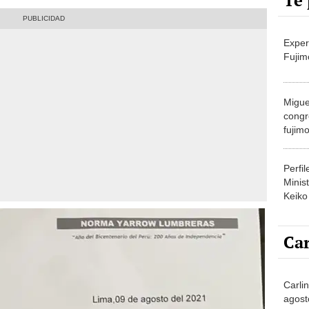
Te 
Exper
Fujim
Migue
congr
fujimo
prime
Perfi
Minist
Keiko
Car
Carli
agost