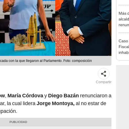
regio
Más d
alcal
renun
reele
Caso 
Fiscal
inhabi
excon
ncada con la que llegaron al Parlamento. Foto: composición
María
Compartir
ow
,
María Córdova
y
Diego Bazán
renunciaron a
, la cual lidera
Jorge Montoya,
al no estar de
upación.