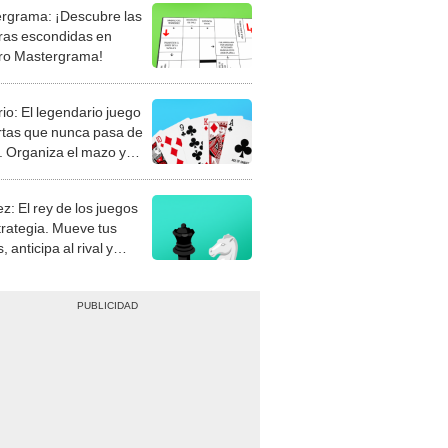
rgrama: ¡Descubre las
ras escondidas en
ro Mastergrama!
rio: El legendario juego
rtas que nunca pasa de
 Organiza el mazo y
stra tu habilidad.
z: El rey de los juegos
trategia. Mueve tus
, anticipa al rival y
gue el jaque mate.