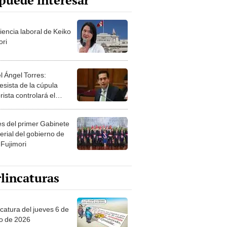
puede interesar
iencia laboral de Keiko
ori
l Ángel Torres:
esista de la cúpula
rista controlará el
r año del Senado
les del primer Gabinete
erial del gobierno de
 Fujimori
lincaturas
ncatura del jueves 6 de
o de 2026