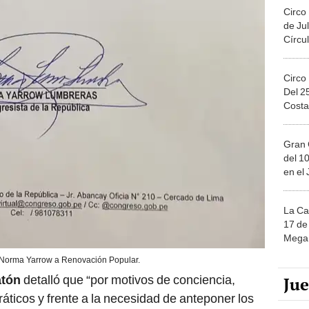
Circo
de Jul
Círcul
Circo
Del 2
Costa
Gran 
del 10
en el
La Ca
17 de 
Mega 
Norma Yarrow a Renovación Popular.
atón
detalló que “por motivos de conciencia,
Ju
áticos y frente a la necesidad de anteponer los