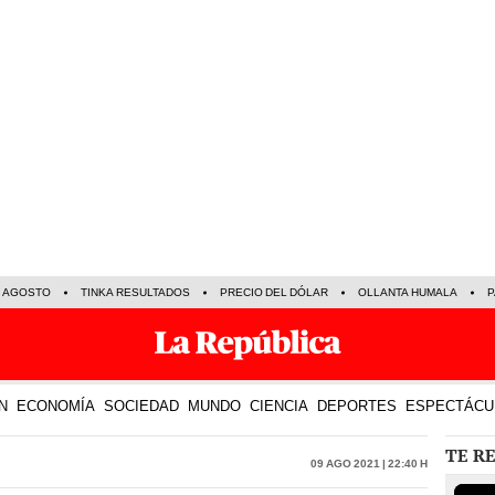
E AGOSTO
TINKA RESULTADOS
PRECIO DEL DÓLAR
OLLANTA HUMALA
P
N
ECONOMÍA
SOCIEDAD
MUNDO
CIENCIA
DEPORTES
ESPECTÁCU
TE R
09 Ago 2021 | 22:40 h