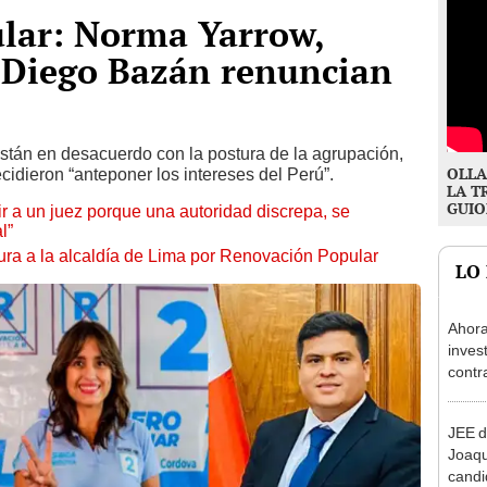
lar: Norma Yarrow,
 Diego Bazán renuncian
stán en desacuerdo con la postura de la agrupación,
OLLA
idieron “anteponer los intereses del Perú”.
LA T
GUIO
tuir a un juez porque una autoridad discrepa, se
l”
ura a la alcaldía de Lima por Renovación Popular
LO
Ahora
inves
contr
Minis
ser ut
JEE d
Joaq
candi