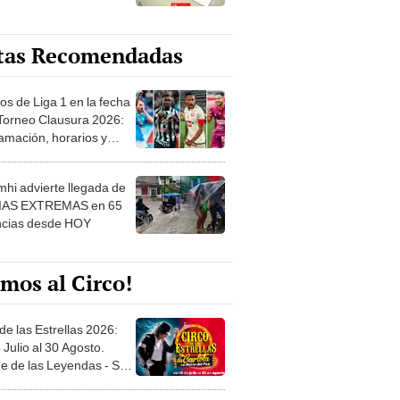
tas Recomendadas
os de Liga 1 en la fecha
 Torneo Clausura 2026:
amación, horarios y
 ver
hi advierte llegada de
IAS EXTREMAS en 65
ncias desde HOY
mos al Circo!
de las Estrellas 2026:
 Julio al 30 Agosto.
e de las Leyendas - San
l