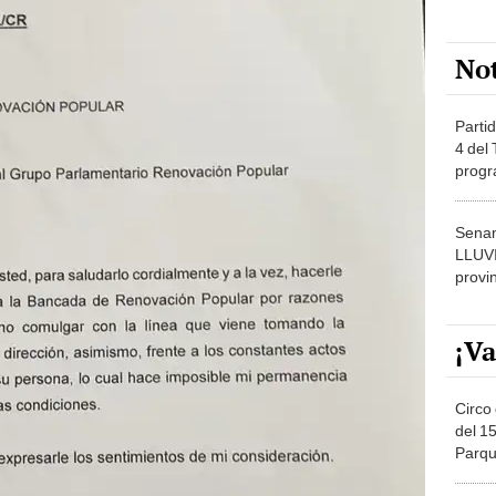
No
Partid
4 del
progr
dónde
Senam
LLUV
provi
¡Va
Circo 
del 15
Parqu
Migue