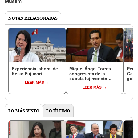
NOTAS RELACIONADAS
Experiencia laboral de
Miguel Ángel Torres:
Perfi
Keiko Fujimori
congresista de la
Gabin
cúpula fujimorista
gobi
LEER MÁS
controlará el primer año
Fujim
LEER MÁS
del Senado
LO MÁS VISTO
LO ÚLTIMO