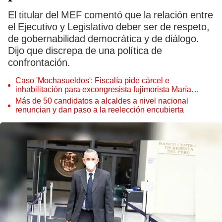
El titular del MEF comentó que la relación entre
el Ejecutivo y Legislativo deber ser de respeto,
de gobernabilidad democrática y de diálogo.
Dijo que discrepa de una política de
confrontación.
Caso 'Mochasueldos': Fiscalía pide cárcel e
inhabilitación para excongresista fujimorista María
Cordero Jon Tay
Más de 50 candidatos a alcaldes a nivel nacional
renuncian y dan paso a la reelección encubierta