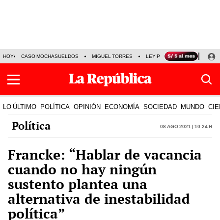
HOY
CASO MOCHASUELDOS
MIGUEL TORRES
LEY PULPÍN
PRECIO DEL
LO ÚLTIMO
POLÍTICA
OPINIÓN
ECONOMÍA
SOCIEDAD
MUNDO
CIE
Política
08 Ago 2021 | 10:24 h
Francke: “Hablar de vacancia
cuando no hay ningún
sustento plantea una
alternativa de inestabilidad
política”