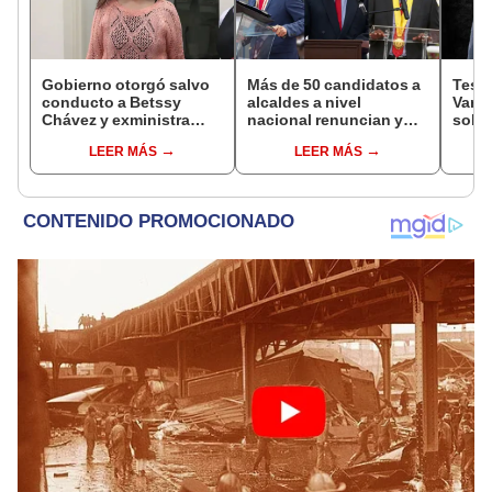
Gobierno otorgó salvo
Más de 50 candidatos a
Testi
conducto a Betssy
alcaldes a nivel
Varil
Chávez y exministra
nacional renuncian y
sobo
viajó a México en la
dan paso a la reelección
Orell
LEER MÁS
LEER MÁS
madrugada
encubierta