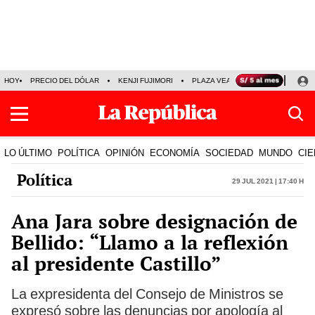
HOY
PRECIO DEL DÓLAR
KENJI FUJIMORI
PLAZA VEA
FERIADOS
KE
LO ÚLTIMO
POLÍTICA
OPINIÓN
ECONOMÍA
SOCIEDAD
MUNDO
CIE
Política
29 Jul 2021 | 17:40 h
Ana Jara sobre designación de
Bellido: “Llamo a la reflexión
al presidente Castillo”
La expresidenta del Consejo de Ministros se
expresó sobre las denuncias por apología al