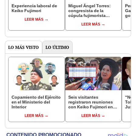
Experiencia laboral de
Miguel Ángel Torres:
Perfi
Keiko Fujimori
congresista de la
Gabin
cúpula fujimorista
gobi
LEER MÁS
controlará el primer año
Fujim
LEER MÁS
del Senado
LO MÁS VISTO
LO ÚLTIMO
Copamiento del Ejército
Seis visitantes
“No s
en el Ministerio del
registraron reuniones
Toled
Interior
con Keiko Fujimori en
Justi
las mismas horas que la
benef
LEER MÁS
LEER MÁS
presidenta se
exma
encontraba en Junín