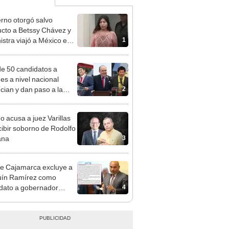
rno otorgó salvo
cto a Betssy Chávez y
1
istra viajó a México en
adrugada
e 50 candidatos a
des a nivel nacional
2
cian y dan paso a la
cción encubierta
o acusa a juez Varillas
cibir soborno de Rodolfo
3
ana
e Cajamarca excluye a
uín Ramírez como
4
dato a gobernador
nal por ocultar sentencia