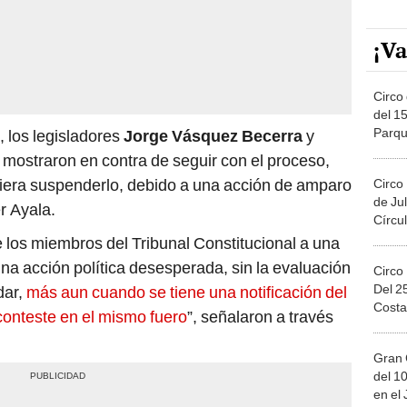
¡Va
Circo 
del 15
Parqu
, los legisladores
Jorge Vásquez Becerra
y
Migue
 mostraron en contra de seguir con el proceso,
diera suspenderlo, debido a una acción de amparo
Circo
de Jul
r Ayala.
Círcul
e los miembros del Tribunal Constitucional a una
una acción política desesperada, sin la evaluación
Circo
Del 2
dar,
más aun cuando se tiene una notificación del
Costa
conteste en el mismo fuero
”, señalaron a través
Gran 
del 10
en el