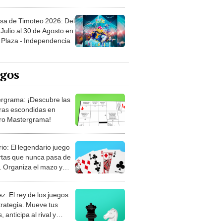
sa de Timoteo 2026: Del
Julio al 30 de Agosto en
Plaza - Independencia
egos
rgrama: ¡Descubre las
ras escondidas en
ro Mastergrama!
rio: El legendario juego
rtas que nunca pasa de
 Organiza el mazo y
stra tu habilidad.
z: El rey de los juegos
trategia. Mueve tus
, anticipa al rival y