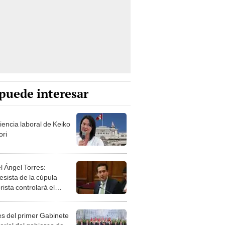
puede interesar
iencia laboral de Keiko
ori
l Ángel Torres:
esista de la cúpula
rista controlará el
r año del Senado
les del primer Gabinete