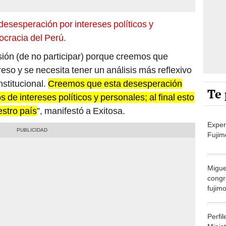
desesperación por intereses políticos y
ocracia del Perú.
ión (de no participar) porque creemos que
eso y se necesita tener un análisis más reflexivo
nstitucional.
Creemos que esta desesperación
Te 
 de intereses políticos y personales; al final esto
estro país
”, manifestó a Exitosa.
Exper
Fujim
Migue
congr
fujimo
prime
Perfi