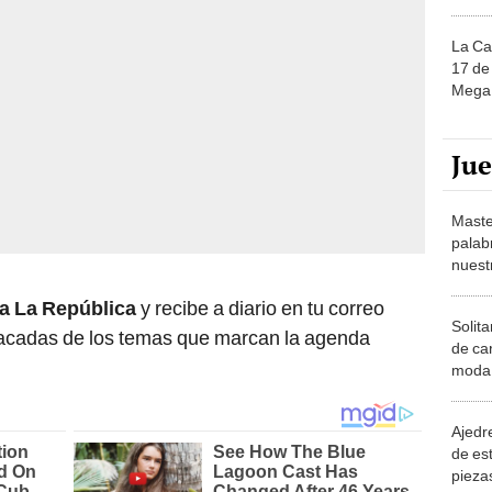
La Ca
17 de 
Mega 
Ju
Maste
palab
nuest
ca La República
y recibe a diario en tu correo
Solita
stacadas de los temas que marcan la agenda
de ca
moda.
demue
Ajedre
de es
piezas