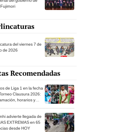
erial del gobierno de
 Fujimori
lincaturas
catura del viernes 7 de
o de 2026
tas Recomendadas
os de Liga 1 en la fecha
 Torneo Clausura 2026:
amación, horarios y
 ver
hi advierte llegada de
IAS EXTREMAS en 65
ncias desde HOY