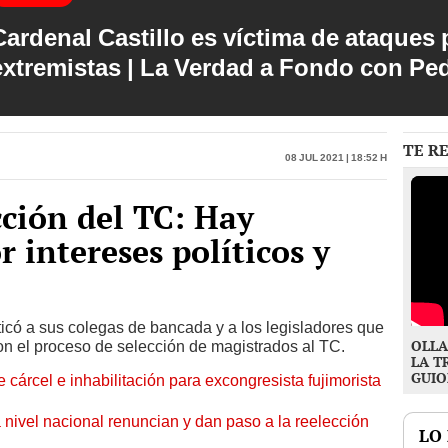
Cardenal Castillo es víctima de ataques 
extremistas | La Verdad a Fondo con Pe
TE R
08 Jul 2021 | 18:52 h
cción del TC: Hay
 intereses políticos y
ticó a sus colegas de bancada y a los legisladores que
OLLA
on el proceso de selección de magistrados al TC.
LA T
GUIO
 cárcel e inhabilitación para excongresista fujimorista
 nivel nacional renuncian y dan paso a la reelección
LO