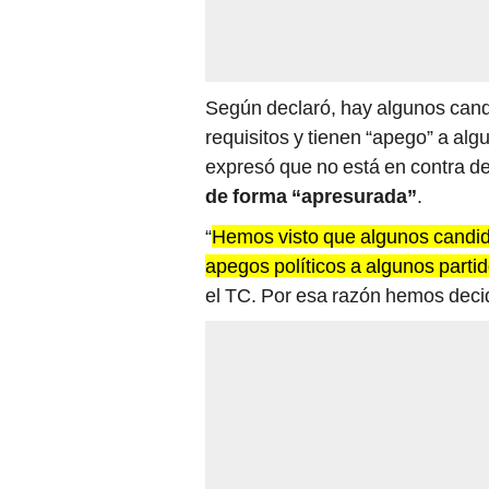
Según declaró, hay algunos cand
requisitos y tienen “apego” a al
expresó que no está en contra de 
de forma “apresurada”
.
“
Hemos visto que algunos candid
apegos políticos a algunos partid
el TC. Por esa razón hemos decid