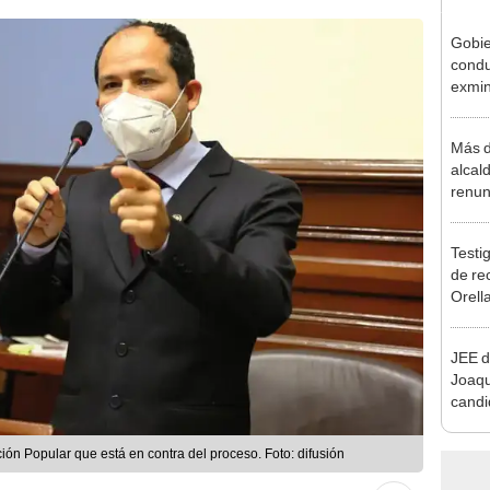
Gobie
condu
exmin
la m
Más d
alcal
renun
reele
Testig
de re
Orell
JEE d
Joaq
candi
regio
ción Popular que está en contra del proceso. Foto: difusión