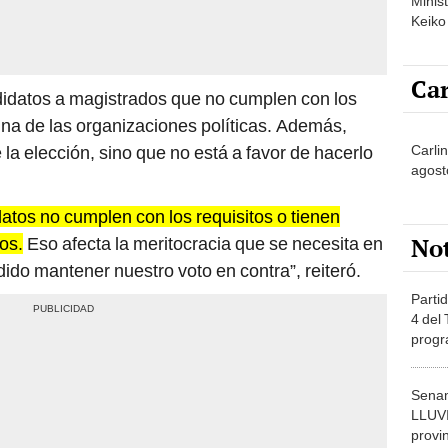
Minist
Keiko
Car
idatos a magistrados que no cumplen con los
guna de las organizaciones políticas. Además,
la elección, sino que no está a favor de hacerlo
Carlin
agost
atos no cumplen con los requisitos
o tienen
No
os.
Eso afecta la meritocracia que se necesita en
ido mantener nuestro voto en contra”, reiteró.
Partid
4 del
progr
dónde
Senam
LLUV
provi