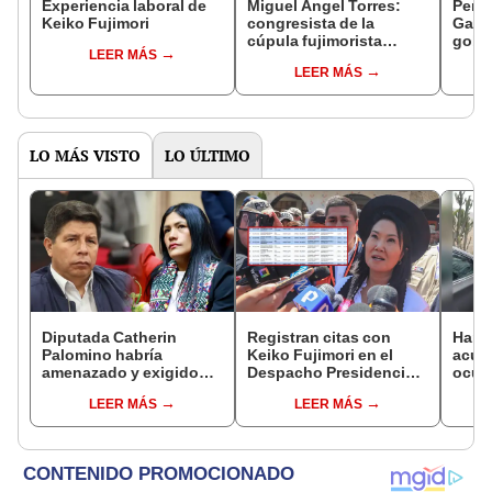
Experiencia laboral de
Miguel Ángel Torres:
Perfi
Keiko Fujimori
congresista de la
Gabin
cúpula fujimorista
gobi
LEER MÁS
controlará el primer año
Fujim
LEER MÁS
del Senado
LO MÁS VISTO
LO ÚLTIMO
Diputada Catherin
Registran citas con
Harv
Palomino habría
Keiko Fujimori en el
acusa
amenazado y exigido
Despacho Presidencial
ocup
S/300 mil a familiares de
mientras ella estaba de
docum
LEER MÁS
LEER MÁS
Pedro Castillo tras
viaje
alqui
insultarlos por
PNP
WhatsApp