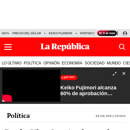
HOY
PRECIO DEL DÓLAR
KEIKO FUJIMORI
PARTIDO OBRAS
ARMONÍA 10
LO ÚLTIMO
POLÍTICA
OPINIÓN
ECONOMÍA
SOCIEDAD
MUNDO
CIE
EN VIVO
Keiko Fujimori alcanza
60% de aprobación
ciudadana | Sin Guion con
Rosa María Palacios
Política
04 Jul 2021 | 19:04 h