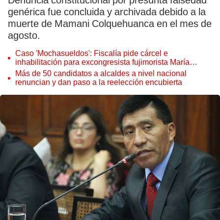
Denuncia constitucional por presunta falsedad
genérica fue concluida y archivada debido a la
muerte de Mamani Colquehuanca en el mes de
agosto.
Caso 'Mochasueldos': Fiscalía pide cárcel e
inhabilitación para excongresista fujimorista María
Cordero Jon Tay
Más de 50 candidatos a alcaldes a nivel nacional
renuncian y dan paso a la reelección encubierta