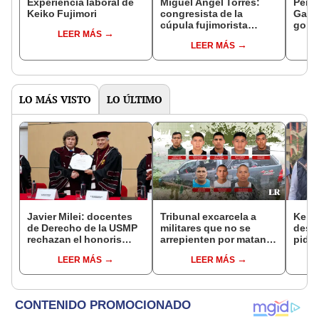
Experiencia laboral de
Miguel Ángel Torres:
Perfi
Keiko Fujimori
congresista de la
Gabin
cúpula fujimorista
gobi
LEER MÁS
controlará el primer año
Fujim
LEER MÁS
del Senado
LO MÁS VISTO
LO ÚLTIMO
Javier Milei: docentes
Tribunal excarcela a
Keiko
de Derecho de la USMP
militares que no se
desc
rechazan el honoris
arrepienten por matanza
pida 
causa otorgado al
de cinco civiles
Bets
LEER MÁS
LEER MÁS
presidente de Argentina
dentr
facul