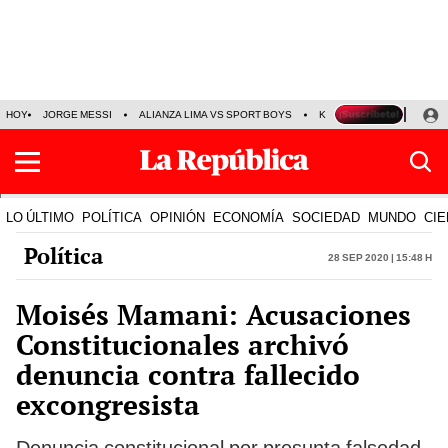
HOY
JORGE MESSI
ALIANZA LIMA VS SPORT BOYS
KENJI FUJIMORI
PRE
LO ÚLTIMO
POLÍTICA
OPINIÓN
ECONOMÍA
SOCIEDAD
MUNDO
CIE
Política
28 Sep 2020 | 15:48 h
Moisés Mamani: Acusaciones
Constitucionales archivó
denuncia contra fallecido
excongresista