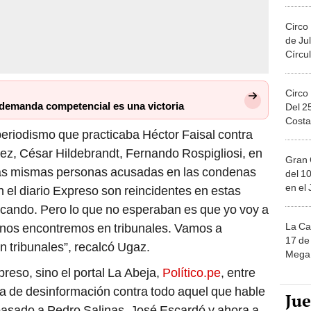
Circo
de Jul
Círcul
Circo
demanda competencial es una victoria
Del 2
Costa
periodismo que practicaba Héctor Faisal contra
z, César Hildebrandt, Fernando Rospigliosi, en
Gran 
 Las mismas personas acusadas en las condenas
del 10
en el
n el diario Expreso son reincidentes en estas
licando. Pero lo que no esperaban es que yo voy a
La Ca
ue nos encontremos en tribunales. Vamos a
17 de 
 tribunales”, recalcó Ugaz.
Mega 
preso, sino el portal La Abeja,
Político.pe
, entre
ema de desinformación contra todo aquel que hable
Ju
pasado a Pedro Salinas, José Escardó y ahora a