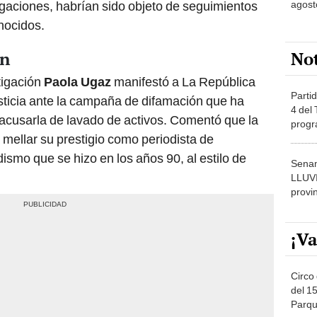
nocidos.
No
ón
stigación
Paola Ugaz
manifestó a La República
Partid
sticia ante la campaña de difamación que ha
4 del
 acusarla de lavado de activos. Comentó que la
progr
 mellar su prestigio como periodista de
dónde
dismo que se hizo en los años 90, al estilo de
Senam
LLUV
provi
¡Va
Circo 
del 15
Parqu
Migue