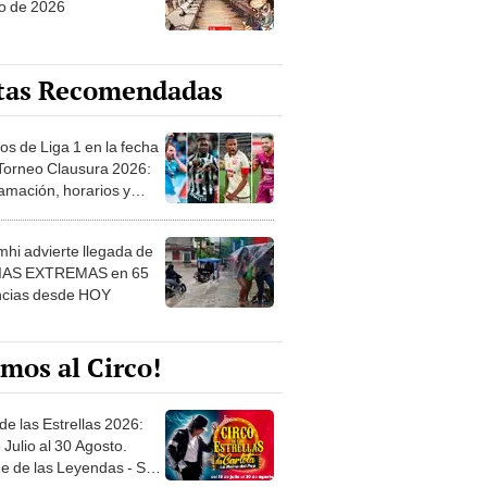
tas Recomendadas
os de Liga 1 en la fecha
 Torneo Clausura 2026:
amación, horarios y
 ver
hi advierte llegada de
IAS EXTREMAS en 65
ncias desde HOY
mos al Circo!
de las Estrellas 2026:
 Julio al 30 Agosto.
e de las Leyendas - San
l