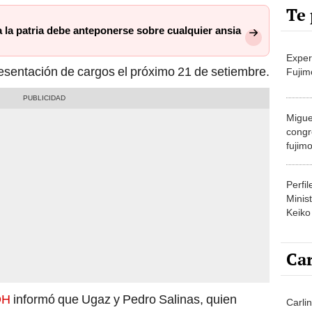
Te 
 la patria debe anteponerse sobre cualquier ansia
Exper
esentación de cargos el próximo 21 de setiembre.
Fujim
Migue
congr
fujimo
prime
Perfi
Minist
Keiko
Car
DH
informó que Ugaz y Pedro Salinas, quien
Carli
agost
igaciones, habrían sido objeto de seguimientos