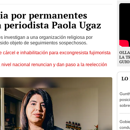
ia por permanentes
 periodista Paola Ugaz
s investigan a una organización religiosa por
 sido objeto de seguimientos sospechosos.
OLLA
 cárcel e inhabilitación para excongresista fujimorista
LA T
GUIO
 nivel nacional renuncian y dan paso a la reelección
LO
Gunth
posic
sobre
Aliag
Gobie
condu
exmin