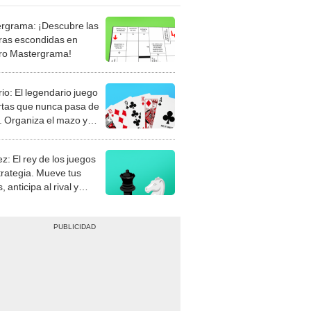
rgrama: ¡Descubre las
ras escondidas en
ro Mastergrama!
rio: El legendario juego
rtas que nunca pasa de
 Organiza el mazo y
stra tu habilidad.
z: El rey de los juegos
trategia. Mueve tus
, anticipa al rival y
gue el jaque mate.