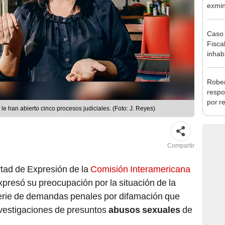
la m
Caso 
Fiscal
inhabi
excon
María
Rober
respo
por r
le han abierto cinco procesos judiciales. (Foto: J. Reyes)
alcal
Compartir
rtad de Expresión de la
Comisión Interamericana
xpresó su preocupación por la situación de la
erie de demandas penales por difamación que
investigaciones de presuntos
abusos sexuales
de