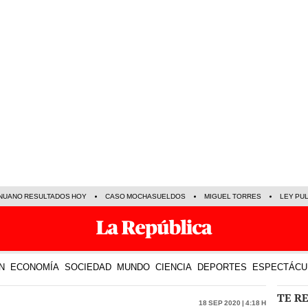
NUANO RESULTADOS HOY
CASO MOCHASUELDOS
MIGUEL TORRES
LEY PU
N
ECONOMÍA
SOCIEDAD
MUNDO
CIENCIA
DEPORTES
ESPECTÁCU
TE R
18 Sep 2020 | 4:18 h