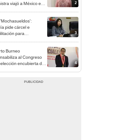
adrugada
'Mochasueldos':
ía pide cárcel e
3
litación para
gresista fujimorista
 Cordero Jon Tay
to Burneo
nsabiliza al Congreso
4
eelección encubierta de
des