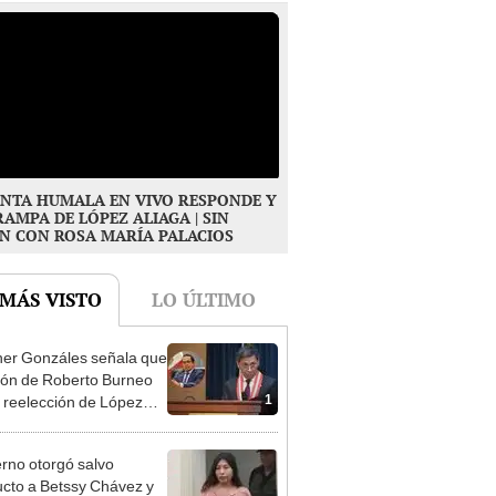
NTA HUMALA EN VIVO RESPONDE Y
RAMPA DE LÓPEZ ALIAGA | SIN
N CON ROSA MARÍA PALACIOS
 MÁS VISTO
LO ÚLTIMO
er Gonzáles señala que
ión de Roberto Burneo
1
 reelección de López
a no representan al JNE
rno otorgó salvo
cto a Betssy Chávez y
2
istra viajó a México en