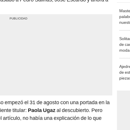
Maste
palab
nuest
Solita
de ca
moda.
demue
Ajedre
de es
piezas
consi
o empezó el 31 de agosto con una portada en la
ente titular:
Paola Ugaz
al descubierto. Pero
l artículo, no había una explicación de lo que