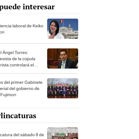
puede interesar
iencia laboral de Keiko
ori
l Ángel Torres:
esista de la cúpula
rista controlará el
r año del Senado
les del primer Gabinete
erial del gobierno de
 Fujimori
lincaturas
ncatura del sábado 8 de
o de 2026