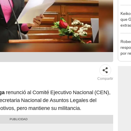
la m
Keiko
que G
extra
Cháve
nuest
Rober
respo
por r
alcal
Compartir
ga
renunció al Comité Ejecutivo Nacional (CEN),
Secretaria Nacional de Asuntos Legales del
motivos, pero mantiene su militancia.