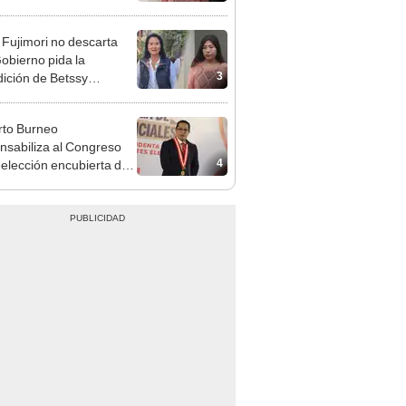
adrugada
 Fujimori no descarta
obierno pida la
3
dición de Betssy
z: "Está dentro de
ras facultades"
to Burneo
nsabiliza al Congreso
4
eelección encubierta de
des