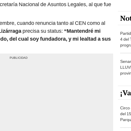
ecretaría Nacional de Asuntos Legales, al que fue
No
tiembre, cuando renuncia tanto al CEN como al
Lizárraga
precisa su status:
“Mantendré mi
Partid
ido, del cual soy fundadora, y mi lealtad a sus
4 del
progr
dónde
Senam
LLUV
provi
¡Va
Circo 
del 15
Parqu
Migue