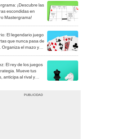
rgrama: ¡Descubre las
ras escondidas en
ro Mastergrama!
rio: El legendario juego
rtas que nunca pasa de
 Organiza el mazo y
stra tu habilidad.
z: El rey de los juegos
trategia. Mueve tus
, anticipa al rival y
gue el jaque mate.