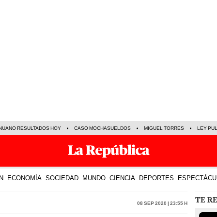
NUANO RESULTADOS HOY
CASO MOCHASUELDOS
MIGUEL TORRES
LEY PU
N
ECONOMÍA
SOCIEDAD
MUNDO
CIENCIA
DEPORTES
ESPECTÁCU
TE R
08 Sep 2020 | 23:55 h