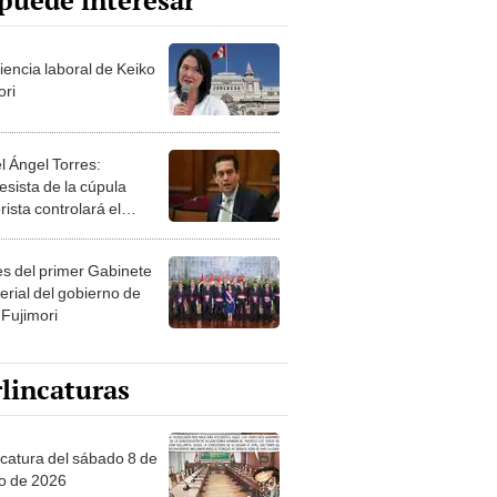
puede interesar
iencia laboral de Keiko
ori
l Ángel Torres:
esista de la cúpula
rista controlará el
r año del Senado
les del primer Gabinete
erial del gobierno de
 Fujimori
lincaturas
ncatura del sábado 8 de
o de 2026