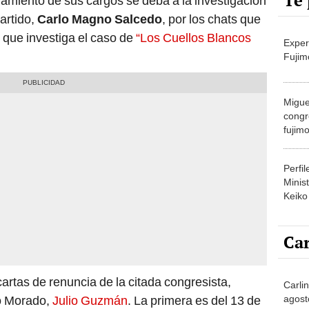
Te 
amiento de sus cargos se deba a la investigación
partido,
Carlo Magno Salcedo
, por los chats que
, que investiga el caso de
“Los Cuellos Blancos
Exper
Fujim
Migue
congr
fujimo
prime
Perfi
Minist
Keiko
Car
artas de renuncia de la citada congresista,
Carli
agost
do Morado,
Julio Guzmán
. La primera es del 13 de