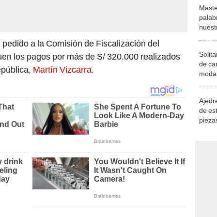
Maste
palab
nuest
 pedido a la Comisión de Fiscalización del
Solita
uen los pagos por más de S/ 320.000 realizados
de ca
epública,
Martín Vizcarra
.
moda.
demue
Ajedre
de es
piezas
consi