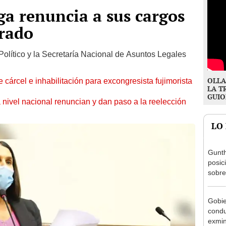
ga renuncia a sus cargos
orado
Político y la Secretaría Nacional de Asuntos Legales
OLLA
 cárcel e inhabilitación para excongresista fujimorista
LA T
GUIO
 nivel nacional renuncian y dan paso a la reelección
LO
Gunth
posic
sobre
Aliag
Gobie
condu
exmin