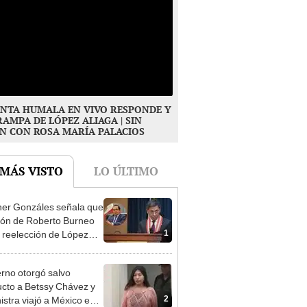
NTA HUMALA EN VIVO RESPONDE Y
RAMPA DE LÓPEZ ALIAGA | SIN
N CON ROSA MARÍA PALACIOS
 MÁS VISTO
LO ÚLTIMO
er Gonzáles señala que
ión de Roberto Burneo
1
 reelección de López
a no representan al JNE
rno otorgó salvo
cto a Betssy Chávez y
2
istra viajó a México en