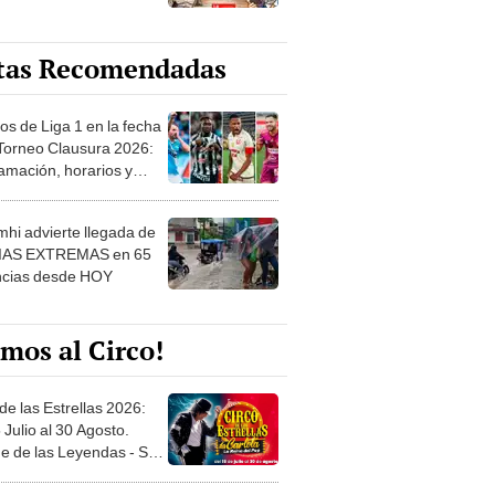
tas Recomendadas
os de Liga 1 en la fecha
 Torneo Clausura 2026:
amación, horarios y
 ver
hi advierte llegada de
IAS EXTREMAS en 65
ncias desde HOY
mos al Circo!
de las Estrellas 2026:
 Julio al 30 Agosto.
e de las Leyendas - San
l