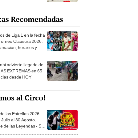
tas Recomendadas
os de Liga 1 en la fecha
 Torneo Clausura 2026:
amación, horarios y
 ver
hi advierte llegada de
IAS EXTREMAS en 65
ncias desde HOY
mos al Circo!
de las Estrellas 2026:
 Julio al 30 Agosto.
e de las Leyendas - San
l