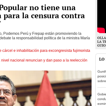
Popular no tiene una
a para la censura contra
”
o, Podemos Perú y Frepap están promoviendo la
OLLA
debate la responsabilidad política de la ministra María
LA T
GUIO
 cárcel e inhabilitación para excongresista fujimorista
LO
 nivel nacional renuncian y dan paso a la reelección
Gunth
posic
sobre
Aliag
Gobie
condu
exmin