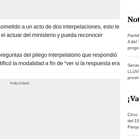
No
ometido a un acto de dos interpelaciones, esto le
el actuar del ministerio y pueda reconocer
Partid
4 del
progr
dónde
reguntas del pliego interpelatorio que respondió
tificó la modalidad a fin de “ver si la respuesta era
Senam
LLUV
provi
¡Va
Circo 
del 15
Parqu
Migue