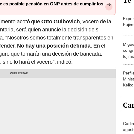
Te 
e es posible pensión en ONP antes de cumplir los
Exper
rlamento acotó que
Otto Guibovich
, vocero de la
Fujim
ria, será quien anuncie la decisión de si
a. “Nosotros somos totalmente transparentes en
Migue
fender.
No hay una posición definida
. En el
congr
guro que tomarán una decisión de bancada,
fujimo
ino lo hará el vocero”, indicó.
prime
Perfi
Minist
Keiko
Car
Carlin
agost