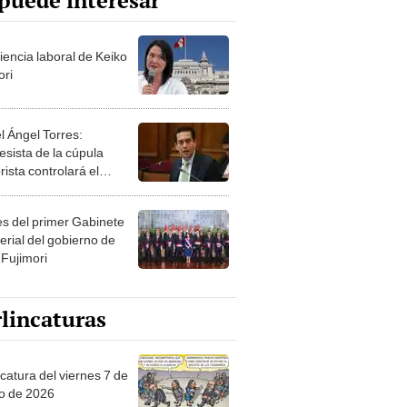
puede interesar
iencia laboral de Keiko
ori
l Ángel Torres:
esista de la cúpula
rista controlará el
r año del Senado
les del primer Gabinete
erial del gobierno de
 Fujimori
lincaturas
catura del viernes 7 de
o de 2026