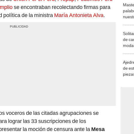
Maste
mplio
se encontraban recolectando firmas para
palab
 política de la ministra
María Antonieta Alva
.
nuest
Solita
de ca
moda.
demue
Ajedre
de es
piezas
consi
los voceros de las citadas agrupaciones se
a lograr las 33 suscripciones de los
 presentar la moción de censura ante la
Mesa