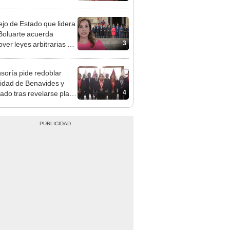
adrugada
jo de Estado que lidera
Boluarte acuerda
3
ver leyes arbitrarias y a
 de la impunidad
soría pide redoblar
idad de Benavides y
4
ado tras revelarse plan
atentar contra ellos