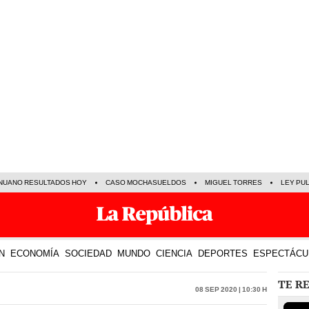
NUANO RESULTADOS HOY
CASO MOCHASUELDOS
MIGUEL TORRES
LEY PU
N
ECONOMÍA
SOCIEDAD
MUNDO
CIENCIA
DEPORTES
ESPECTÁCU
TE R
08 Sep 2020 | 10:30 h