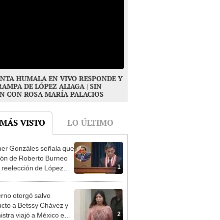
NTA HUMALA EN VIVO RESPONDE Y
RAMPA DE LÓPEZ ALIAGA | SIN
N CON ROSA MARÍA PALACIOS
 MÁS VISTO
LO ÚLTIMO
er Gonzáles señala que
ión de Roberto Burneo
1
 reelección de López
a no representan al JNE
rno otorgó salvo
cto a Betssy Chávez y
2
istra viajó a México en