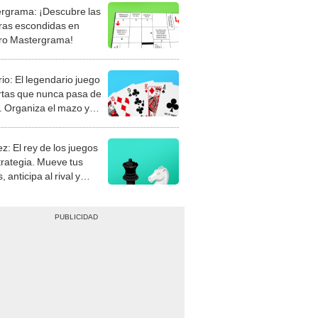
rgrama: ¡Descubre las
ras escondidas en
ro Mastergrama!
rio: El legendario juego
rtas que nunca pasa de
 Organiza el mazo y
stra tu habilidad.
z: El rey de los juegos
trategia. Mueve tus
, anticipa al rival y
gue el jaque mate.