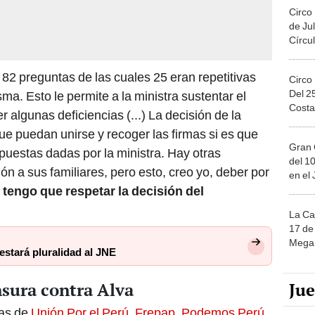
Circo
de Jul
Círcul
a 82 preguntas de las cuales 25 eran repetitivas
Circo
Del 2
sma. Esto le permite a la ministra sustentar el
Costa
algunas deficiencias (...) La decisión de la
ue puedan unirse y recoger las firmas si es que
Gran 
puestas dadas por la ministra. Hay otras
del 10
ión a sus familiares, pero esto, creo yo, deber por
en el
 tengo que respetar la decisión del
La Ca
17 de 
Mega 
estará pluralidad al JNE
Ju
sura contra Alva
das de
Unión Por el Perú
,
Frepap
,
Podemos Perú