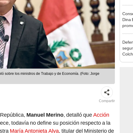
la m
Conse
Dina 
promo
favor
Defen
segur
Colch
para 
ló sobre los ministros de Trabajo y de Economía. (Foto: Jorge
Compartir
 República,
Manuel Merino
, detalló que
Acción
ece, todavía no define su posición respecto a la
istra
María Antonieta Alva
, titular del Ministerio de