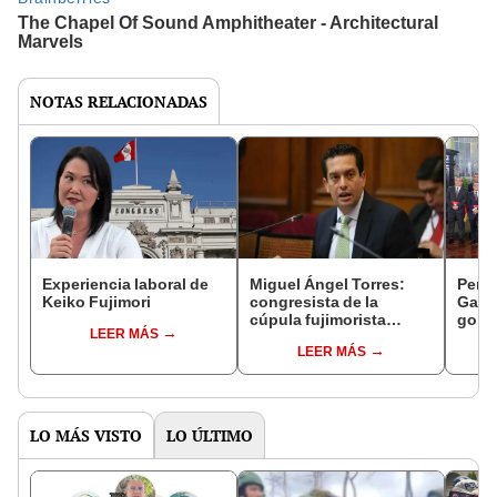
NOTAS RELACIONADAS
Experiencia laboral de
Miguel Ángel Torres:
Perfi
Keiko Fujimori
congresista de la
Gabin
cúpula fujimorista
gobi
LEER MÁS
controlará el primer año
Fujim
LEER MÁS
del Senado
LO MÁS VISTO
LO ÚLTIMO