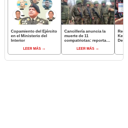
Copamiento del Ejército
Cancillería anuncia la
Regis
en el Ministerio del
muerte de 11
Keiko
Interior
compatriotas: reportan
Desp
114 desaparecidos y 3
mient
LEER MÁS
LEER MÁS
capturados por Ucrania
viaje