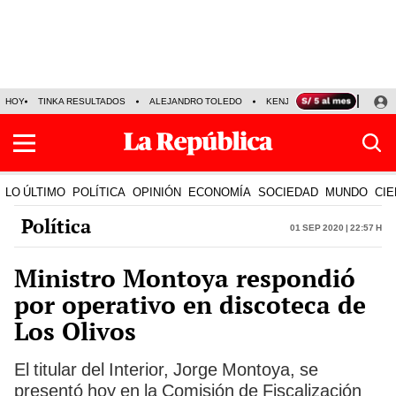
HOY
TINKA RESULTADOS
ALEJANDRO TOLEDO
KENJI FUJIMORI
PRECIO
LO ÚLTIMO
POLÍTICA
OPINIÓN
ECONOMÍA
SOCIEDAD
MUNDO
CIE
Política
01 Sep 2020 | 22:57 h
Ministro Montoya respondió
por operativo en discoteca de
Los Olivos
El titular del Interior, Jorge Montoya, se
presentó hoy en la Comisión de Fiscalización