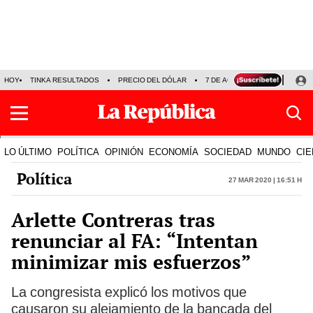
HOY
TINKA RESULTADOS
PRECIO DEL DÓLAR
7 DE AGOSTO
OLLANTA H
LO ÚLTIMO
POLÍTICA
OPINIÓN
ECONOMÍA
SOCIEDAD
MUNDO
CIE
Política
27 Mar 2020 | 16:51 h
Arlette Contreras tras
renunciar al FA: “Intentan
minimizar mis esfuerzos”
La congresista explicó los motivos que
causaron su alejamiento de la bancada del