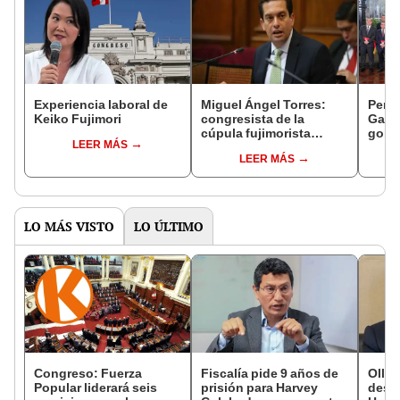
Experiencia laboral de
Miguel Ángel Torres:
Perfi
Keiko Fujimori
congresista de la
Gabin
cúpula fujimorista
gobi
LEER MÁS
controlará el primer año
Fujim
LEER MÁS
del Senado
LO MÁS VISTO
LO ÚLTIMO
Congreso: Fuerza
Fiscalía pide 9 años de
Ollan
Popular liderará seis
prisión para Harvey
destr