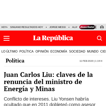
HOY
SINUANO RESULTADOS HOY
JORGE MESSI
ALIANZA LIMA VS SPORT BO
LO ÚLTIMO
POLÍTICA
OPINIÓN
ECONOMÍA
SOCIEDAD
MUNDO
CIE
Política
11 Feb 2020 | 1:19 h
Juan Carlos Liu: claves de la
renuncia del ministro de
Energía y Minas
Conflicto de intereses. Liu Yonsen habría
ocultado que en 2011 dobleteó como asesor