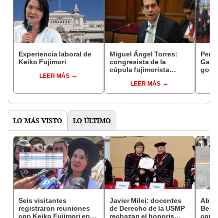
Experiencia laboral de
Miguel Ángel Torres:
Perfi
Keiko Fujimori
congresista de la
Gabin
cúpula fujimorista
gobi
LEER MÁS
controlará el primer año
Fujim
LEER MÁS
del Senado
LO MÁS VISTO
LO ÚLTIMO
Seis visitantes
Javier Milei: docentes
Abuc
registraron reuniones
de Derecho de la USMP
Bein
con Keiko Fujimori en
rechazan el honoris
conm