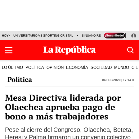
HOY
UNIVERSITARIO VS SPORTING CRISTAL
SINUANO RESULTADOS HOY
CA
LO ÚLTIMO
POLÍTICA
OPINIÓN
ECONOMÍA
SOCIEDAD
MUNDO
CIE
Política
06 Feb 2020 | 17:14 h
Mesa Directiva liderada por
Olaechea aprueba pago de
bono a más trabajadores
Pese al cierre del Congreso, Olaechea, Beteta,
Heresi y Palma firmaron un convenio colectivo