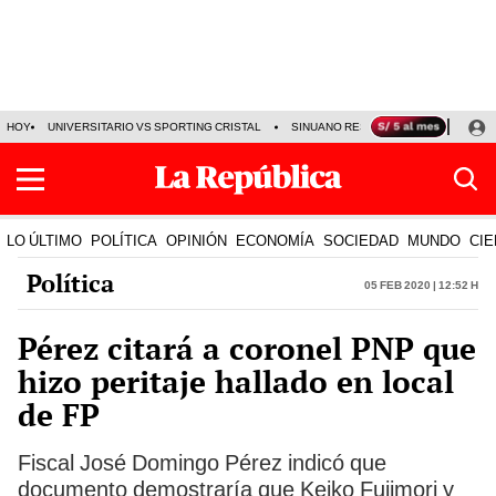
HOY
UNIVERSITARIO VS SPORTING CRISTAL
SINUANO RESULTADOS HOY
CA
LO ÚLTIMO
POLÍTICA
OPINIÓN
ECONOMÍA
SOCIEDAD
MUNDO
CIE
Política
05 Feb 2020 | 12:52 h
Pérez citará a coronel PNP que
hizo peritaje hallado en local
de FP
Fiscal José Domingo Pérez indicó que
documento demostraría que Keiko Fujimori y