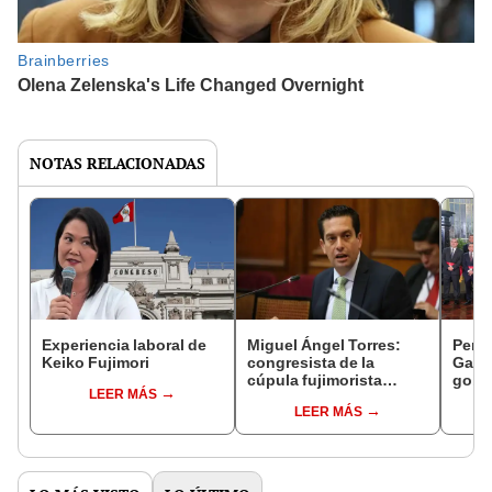
NOTAS RELACIONADAS
Experiencia laboral de
Miguel Ángel Torres:
Perfi
Keiko Fujimori
congresista de la
Gabin
cúpula fujimorista
gobi
LEER MÁS
controlará el primer año
Fujim
LEER MÁS
del Senado