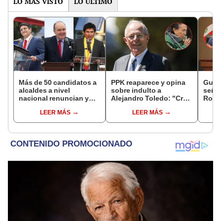
LO MÁS VISTO
LO ÚLTIMO
Más de 50 candidatos a
PPK reaparece y opina
Gunt
alcaldes a nivel
sobre indulto a
señal
nacional renuncian y
Alejandro Toledo: "Creo
Robe
dan paso a la reelección
que no debe morir en la
reele
LEER MÁS
LEER MÁS
encubierta
cárcel"
Aliag
JNE