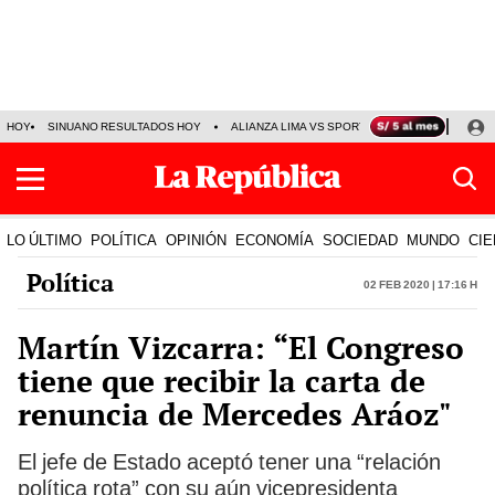
HOY
SINUANO RESULTADOS HOY
ALIANZA LIMA VS SPORT BOYS
JORGE MES
LO ÚLTIMO
POLÍTICA
OPINIÓN
ECONOMÍA
SOCIEDAD
MUNDO
CIE
Política
02 Feb 2020 | 17:16 h
Martín Vizcarra: “El Congreso
tiene que recibir la carta de
renuncia de Mercedes Aráoz"
El jefe de Estado aceptó tener una “relación
política rota” con su aún vicepresidenta