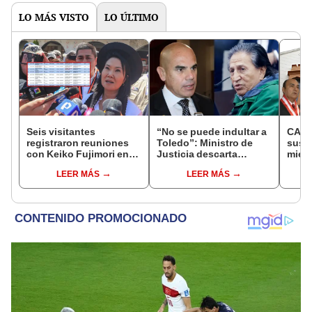
LO MÁS VISTO
LO ÚLTIMO
Seis visitantes
“No se puede indultar a
CAL 
registraron reuniones
Toledo”: Ministro de
susp
con Keiko Fujimori en
Justicia descarta
miemb
las mismas horas que la
beneficio para el
falta
LEER MÁS
LEER MÁS
presidenta se
exmandatario
encontraba en Junín