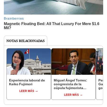
NOTAS RELACIONADAS
Experiencia laboral de
Miguel Ángel Torres:
Perfi
Keiko Fujimori
congresista de la
Gabin
cúpula fujimorista
gobi
LEER MÁS
controlará el primer año
Fujim
LEER MÁS
del Senado