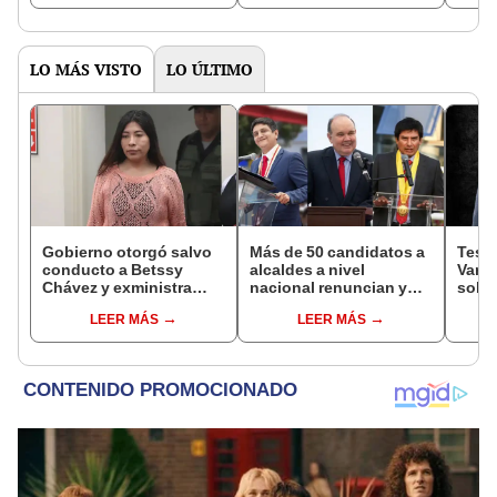
LO MÁS VISTO
LO ÚLTIMO
Gobierno otorgó salvo
Más de 50 candidatos a
Testi
conducto a Betssy
alcaldes a nivel
Varil
Chávez y exministra
nacional renuncian y
sobo
viajó a México en la
dan paso a la reelección
Orell
LEER MÁS
LEER MÁS
madrugada
encubierta