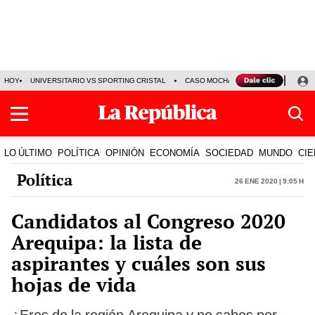
HOY
UNIVERSITARIO VS SPORTING CRISTAL
CASO MOCHASUELDOS
MIGUEL
LO ÚLTIMO
POLÍTICA
OPINIÓN
ECONOMÍA
SOCIEDAD
MUNDO
CIE
Política
26 Ene 2020 | 9:05 h
Candidatos al Congreso 2020
Arequipa: la lista de
aspirantes y cuáles son sus
hojas de vida