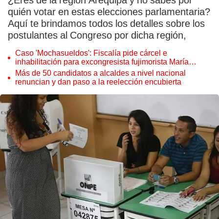
¿Eres de la región Arequipa y no sabes por
quién votar en estas elecciones parlamentaria?
Aquí te brindamos todos los detalles sobre los
postulantes al Congreso por dicha región,
Caso 'Mochasueldos': Fiscalía pide cárcel e
inhabilitación para excongresista fujimorista María
Cordero Jon Tay
Más de 50 candidatos a alcaldes a nivel nacional
renuncian y dan paso a la reelección encubierta