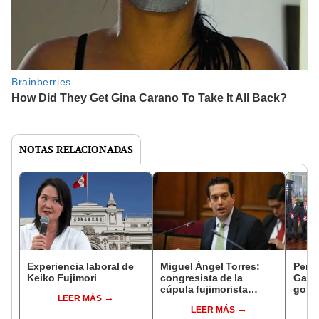
NOTAS RELACIONADAS
Experiencia laboral de
Miguel Ángel Torres:
Perfi
Keiko Fujimori
congresista de la
Gabin
cúpula fujimorista
gobi
LEER MÁS
controlará el primer año
Fujim
LEER MÁS
del Senado