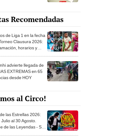
tas Recomendadas
os de Liga 1 en la fecha
 Torneo Clausura 2026:
amación, horarios y
 ver
hi advierte llegada de
IAS EXTREMAS en 65
ncias desde HOY
mos al Circo!
de las Estrellas 2026:
 Julio al 30 Agosto.
e de las Leyendas - San
l