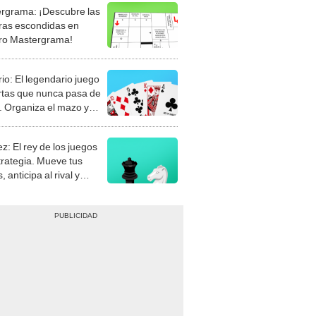
rgrama: ¡Descubre las
ras escondidas en
ro Mastergrama!
rio: El legendario juego
rtas que nunca pasa de
 Organiza el mazo y
stra tu habilidad.
z: El rey de los juegos
trategia. Mueve tus
, anticipa al rival y
gue el jaque mate.