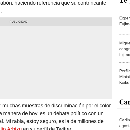
Te 
jabón, haciendo referencia que su contrincante
.
Exper
Fujim
Migue
congr
fujimo
prime
Perfi
Minist
Keiko
Car
ar muchas muestras de discriminación por el color
a manera de hoy, es un debate político con un
Carli
. Mi rabia, estoy seguro, es la de millones de
agost
lio Arbizu
en su perfil de Twitter.