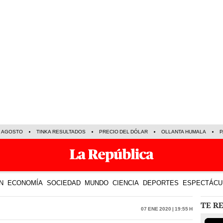
E AGOSTO
TINKA RESULTADOS
PRECIO DEL DÓLAR
OLLANTA HUMALA
P
N
ECONOMÍA
SOCIEDAD
MUNDO
CIENCIA
DEPORTES
ESPECTÁCU
TE R
07 Ene 2020 | 19:55 h