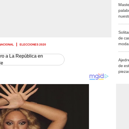
Maste
palab
nuest
Solita
de ca
moda.
NACIONAL
ELECCIONES 2020
demue
ero a La República en
Ajedre
le
de es
piezas
consi