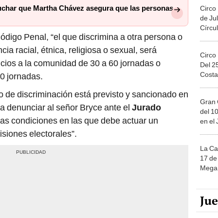
cuchar que Martha Chávez asegura que las personas
Circo
de Jul
Círcul
ódigo Penal, “el que discrimina a otra persona o
ia racial, étnica, religiosa o sexual, será
Circo
icios a la comunidad de 30 a 60 jornadas o
Del 2
Costa
60 jornadas.
ito de discriminación está previsto y sancionado en
Gran 
a denunciar al señor Bryce ante el
Jurado
del 10
las condiciones en las que debe actuar un
en el
siones electorales”.
La Ca
17 de 
Mega 
Ju