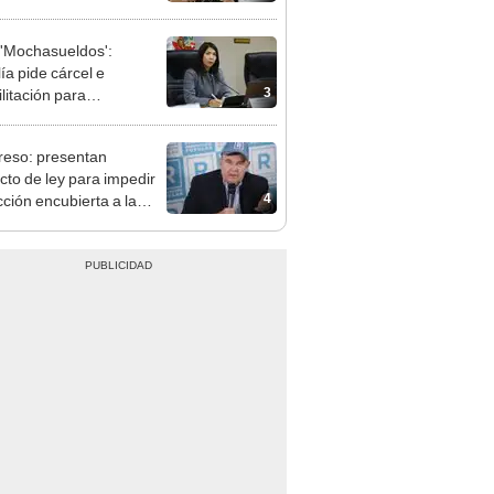
terio Público no puede
ilizado políticamente"
'Mochasueldos':
ía pide cárcel e
3
litación para
gresista fujimorista
 Cordero Jon Tay
eso: presentan
cto de ley para impedir
4
cción encubierta a la
día