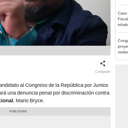
Minis
ser ut
Caso 
Fiscal
inhabi
excon
María
Congr
proye
reele
alcal
Compartir
candidato al Congreso de la República por Juntos
ará una denuncia penal por discriminación contra
cional
, Mario Bryce.