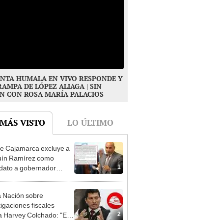
NTA HUMALA EN VIVO RESPONDE Y
RAMPA DE LÓPEZ ALIAGA | SIN
N CON ROSA MARÍA PALACIOS
 MÁS VISTO
LO ÚLTIMO
e Cajamarca excluye a
uín Ramírez como
1
dato a gobernador
nal por ocultar sentencia
 Nación sobre
tigaciones fiscales
2
a Harvey Colchado: "El