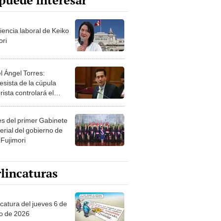
puede interesar
iencia laboral de Keiko
ori
l Ángel Torres:
esista de la cúpula
rista controlará el
r año del Senado
les del primer Gabinete
erial del gobierno de
 Fujimori
lincaturas
ncatura del jueves 6 de
o de 2026