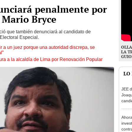
nunciará penalmente por
 Mario Bryce
ció que también denunciará al candidato de
Electoral Especial.
OLLA
tuir a un juez porque una autoridad discrepa, se
LA T
l”
GUIO
ura a la alcaldía de Lima por Renovación Popular
LO
JEE d
Joaq
candi
regio
Ahora
inves
contr