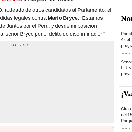
ó, rodeado de otros candidatos al Parlamento, el
No
idas legales contra
Mario Bryce
. “Estamos
de Juntos por el Perú, y desde mi posición
l señor Bryce por el delito de discriminación”
Partid
4 del
progr
dónde
Senam
LLUV
provi
¡Va
Circo 
del 15
Parqu
Migue