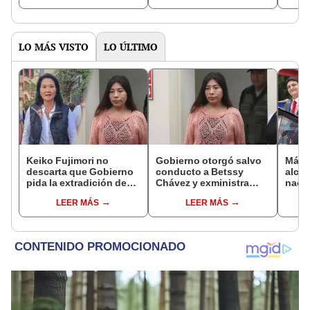
LO MÁS VISTO
LO ÚLTIMO
Keiko Fujimori no
Gobierno otorgó salvo
Más d
descarta que Gobierno
conducto a Betssy
alcal
pida la extradición de
Chávez y exministra
nacio
Betssy Chávez: "Está
viajó a México en la
dan p
LEER MÁS
LEER MÁS
dentro de nuestras
madrugada
encu
facultades"