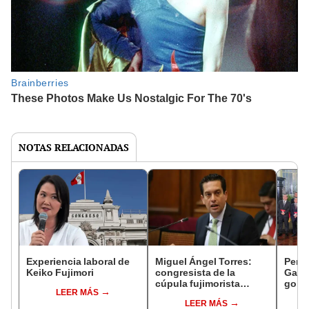
NOTAS RELACIONADAS
Experiencia laboral de
Miguel Ángel Torres:
Perfi
Keiko Fujimori
congresista de la
Gabin
cúpula fujimorista
gobi
LEER MÁS
controlará el primer año
Fujim
LEER MÁS
del Senado