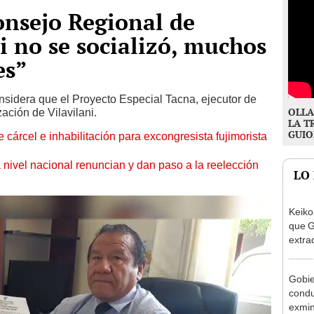
onsejo Regional de
i no se socializó, muchos
es”
sidera que el Proyecto Especial Tacna, ejecutor de
OLLA
zación de Vilavilani.
LA T
GUIO
 cárcel e inhabilitación para excongresista fujimorista
 nivel nacional renuncian y dan paso a la reelección
LO
Keiko
que G
extra
Cháve
nuest
Gobie
condu
exmin