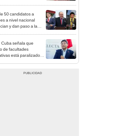
adrugada
e 50 candidatos a
des a nivel nacional
3
cian y dan paso a la
cción encubierta
 Cuba señala que
o de facultades
4
ativas está paralizado
trámite burocrático"