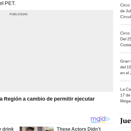
el PET.
Circo
de Jul
Círcul
Circo
Del 2
Costa
Gran 
del 10
en el
La Ca
17 de 
la Región a cambio de permitir ejecutar
Mega 
Ju