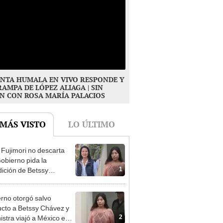
NTA HUMALA EN VIVO RESPONDE Y
RAMPA DE LÓPEZ ALIAGA | SIN
N CON ROSA MARÍA PALACIOS
 MÁS VISTO
LO ÚLTIMO
 Fujimori no descarta
obierno pida la
1
dición de Betssy
z: "Está dentro de
ras facultades"
rno otorgó salvo
cto a Betssy Chávez y
2
istra viajó a México en