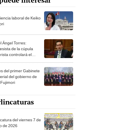
puede interesar
iencia laboral de Keiko
ori
l Ángel Torres:
esista de la cúpula
rista controlará el
r año del Senado
les del primer Gabinete
erial del gobierno de
 Fujimori
lincaturas
catura del viernes 7 de
o de 2026