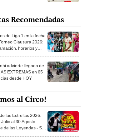
tas Recomendadas
os de Liga 1 en la fecha
 Torneo Clausura 2026:
amación, horarios y
 ver
hi advierte llegada de
IAS EXTREMAS en 65
ncias desde HOY
mos al Circo!
de las Estrellas 2026:
 Julio al 30 Agosto.
e de las Leyendas - San
l