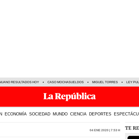
NUANO RESULTADOS HOY
CASO MOCHASUELDOS
MIGUEL TORRES
LEY PU
N
ECONOMÍA
SOCIEDAD
MUNDO
CIENCIA
DEPORTES
ESPECTÁCU
TE R
04 Ene 2020 | 7:53 h