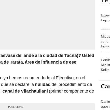
Te 
Exper
Fujim
Migue
congr
fujimo
prime
trasvase del ande a la ciudad de Tacna)? Usted
Perfi
a de Tarata, área de influencia de ese
Minist
Keiko
o ya hemos recomendado al Ejecutivo, en el
que se declare la
nulidad
del procedimiento de
Car
el
canal de Vilachaullani
(primer componente de
Carlin
agost