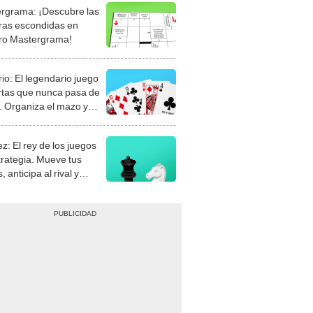
rgrama: ¡Descubre las
ras escondidas en
ro Mastergrama!
rio: El legendario juego
rtas que nunca pasa de
 Organiza el mazo y
stra tu habilidad.
z: El rey de los juegos
trategia. Mueve tus
, anticipa al rival y
gue el jaque mate.