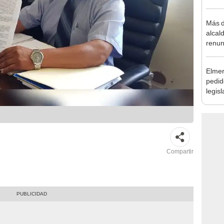
la m
Más d
alcal
renun
reele
Elmer
pedid
legisl
por "
Compartir