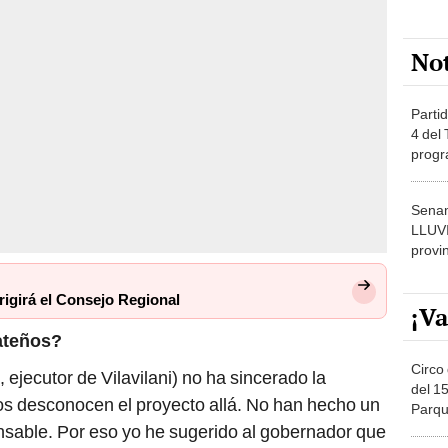
No
Partid
4 del
progr
dónde
Senam
LLUV
provi
rigirá el Consejo Regional
¡Va
rateños?
Circo 
, ejecutor de Vilavilani) no ha sincerado la
del 15
hos desconocen el proyecto allá. No han hecho un
Parqu
Migue
onsable. Por eso yo he sugerido al gobernador que