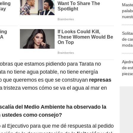
Maste
palab
nuest
Solita
de ca
moda.
demue
Ajedre
 obras que estamos pidiendo para Tarata no
de es
rata no tiene agua potable, no tiene energía
piezas
 Lo que queremos es que se construyan
represas
consi
a tristeza vemos cómo se va el agua al mar en
 Fiscalía del Medio Ambiente ha observado la
án ustedes como consejo?
 al Ejecutivo para que me dé respuesta al pedido