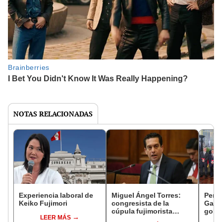
NOTAS RELACIONADAS
Experiencia laboral de
Miguel Ángel Torres:
Perfi
Keiko Fujimori
congresista de la
Gabin
cúpula fujimorista
gobi
LEER MÁS
controlará el primer año
Fujim