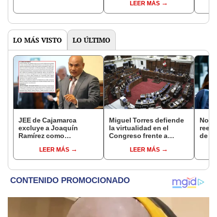
LEER MÁS
del Senado
LO MÁS VISTO
LO ÚLTIMO
JEE de Cajamarca
Miguel Torres defiende
Norm
excluye a Joaquín
la virtualidad en el
reele
Ramírez como
Congreso frente a
de Ló
candidato a gobernador
proyecto de ley que
Jurad
LEER MÁS
LEER MÁS
regional por ocultar
plantea la
sacar
sentencia
presencialidad