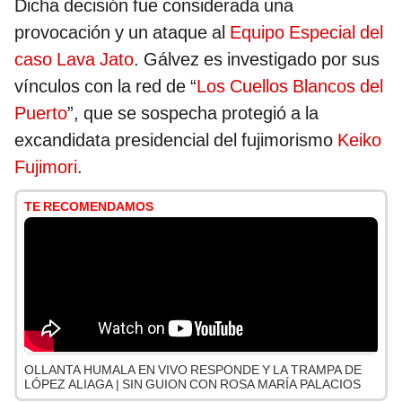
Dicha decisión fue considerada una
provocación y un ataque al
Equipo Especial del
caso Lava Jato
. Gálvez es investigado por sus
vínculos con la red de “
Los Cuellos Blancos del
Puerto
”, que se sospecha protegió a la
excandidata presidencial del fujimorismo
Keiko
Fujimori
.
TE RECOMENDAMOS
OLLANTA HUMALA EN VIVO RESPONDE Y LA TRAMPA DE
LÓPEZ ALIAGA | SIN GUION CON ROSA MARÍA PALACIOS