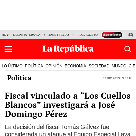
HOY
OLLANTA HUMALA
JANET TELLO
7 DE AGOSTO
TINKA RESULTADOS
LO ÚLTIMO
POLÍTICA
OPINIÓN
ECONOMÍA
SOCIEDAD
MUNDO
CIE
Política
07 Dic 2019 | 3:33 h
Fiscal vinculado a “Los Cuellos
Blancos” investigará a José
Domingo Pérez
La decisión del fiscal Tomás Gálvez fue
considerada un ataque al Equipo Especial Lava