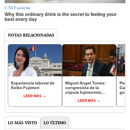
NOTAS RELACIONADAS
Experiencia laboral de
Miguel Ángel Torres:
Perfi
Keiko Fujimori
congresista de la
Gabin
cúpula fujimorista
gobi
LEER MÁS
controlará el primer año
Fujim
LEER MÁS
del Senado
LO MÁS VISTO
LO ÚLTIMO