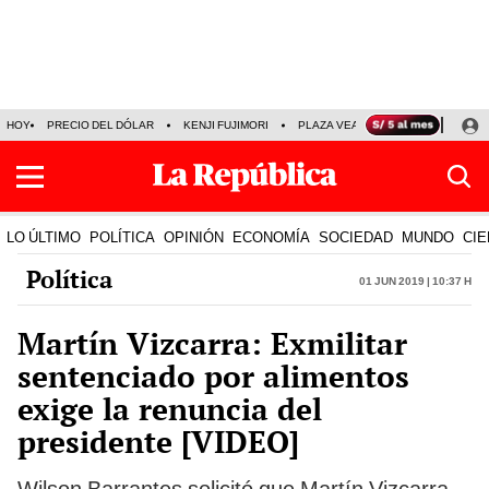
HOY
PRECIO DEL DÓLAR
KENJI FUJIMORI
PLAZA VEA
FERIADOS
KE
LO ÚLTIMO
POLÍTICA
OPINIÓN
ECONOMÍA
SOCIEDAD
MUNDO
CIE
Política
01 Jun 2019 | 10:37 h
Martín Vizcarra: Exmilitar
sentenciado por alimentos
exige la renuncia del
presidente [VIDEO]