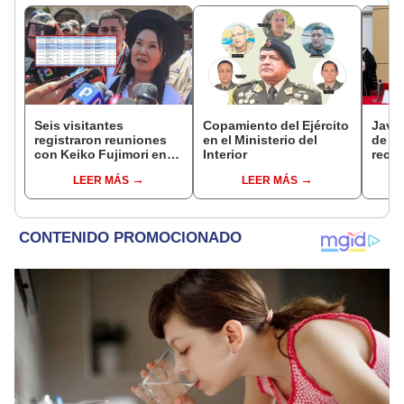
Seis visitantes
Copamiento del Ejército
Javie
registraron reuniones
en el Ministerio del
de D
con Keiko Fujimori en
Interior
recha
las mismas horas que la
causa
LEER MÁS
LEER MÁS
presidenta se
presi
encontraba en Junín