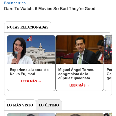
NOTAS RELACIONADAS
Experiencia laboral de
Miguel Ángel Torres:
Perfi
Keiko Fujimori
congresista de la
Gabin
cúpula fujimorista
gobi
LEER MÁS
controlará el primer año
Fujim
LEER MÁS
del Senado
LO MÁS VISTO
LO ÚLTIMO