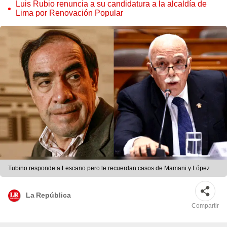
judicial”
Luis Rubio renuncia a su candidatura a la alcaldía de
Lima por Renovación Popular
Tubino responde a Lescano pero le recuerdan casos de Mamani y López
La República
Compartir