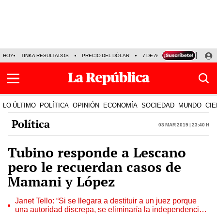
HOY
TINKA RESULTADOS
PRECIO DEL DÓLAR
7 DE AGOSTO
OLLANTA H
LO ÚLTIMO
POLÍTICA
OPINIÓN
ECONOMÍA
SOCIEDAD
MUNDO
CIE
Política
03 Mar 2019 | 23:40 h
Tubino responde a Lescano
pero le recuerdan casos de
Mamani y López
Janet Tello: “Si se llegara a destituir a un juez porque
una autoridad discrepa, se eliminaría la independencia