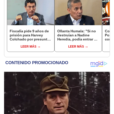
Fiscalía pide 9 años de
Ollanta Humala: "Si no
Cong
prisión para Harvey
destruían a Nadine
Popul
Colchado por presunta
Heredia, podía entrar en
comis
negociación
el 2021 o el 2026"
Cáma
LEER MÁS
LEER MÁS
incompatible y falsedad
ideológica