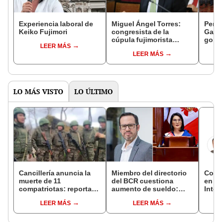
Experiencia laboral de
Miguel Ángel Torres:
Perfi
Keiko Fujimori
congresista de la
Gabin
cúpula fujimorista
gobi
LEER MÁS
controlará el primer año
Fujim
LEER MÁS
del Senado
LO MÁS VISTO
LO ÚLTIMO
Cancillería anuncia la
Miembro del directorio
Copam
muerte de 11
del BCR cuestiona
en el
compatriotas: reportan
aumento de sueldo:
Inter
114 desaparecidos y 3
"Ojalá no se hubiera
LEER MÁS
LEER MÁS
capturados por Ucrania
planteado"