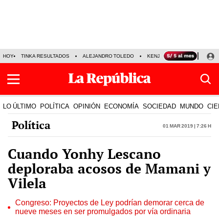
HOY
TINKA RESULTADOS
ALEJANDRO TOLEDO
KENJI FUJIMORI
PRECIO
LO ÚLTIMO
POLÍTICA
OPINIÓN
ECONOMÍA
SOCIEDAD
MUNDO
CIE
Política
01 Mar 2019 | 7:26 h
Cuando Yonhy Lescano
deploraba acosos de Mamani y
Vilela
Congreso: Proyectos de Ley podrían demorar cerca de
nueve meses en ser promulgados por vía ordinaria