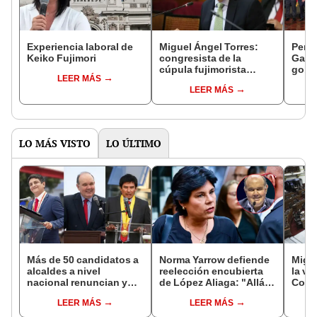
Experiencia laboral de
Miguel Ángel Torres:
Perfi
Keiko Fujimori
congresista de la
Gabin
cúpula fujimorista
gobi
LEER MÁS
controlará el primer año
Fujim
LEER MÁS
del Senado
LO MÁS VISTO
LO ÚLTIMO
Más de 50 candidatos a
Norma Yarrow defiende
Migue
alcaldes a nivel
reelección encubierta
la vi
nacional renuncian y
de López Aliaga: "Allá el
Congr
dan paso a la reelección
Jurado que se deja
proye
LEER MÁS
LEER MÁS
encubierta
sacar la vuelta"
plant
pres