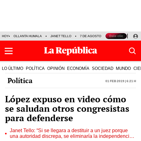
HOY
OLLANTA HUMALA
JANET TELLO
7 DE AGOSTO
TINKA RESULTADOS
LO ÚLTIMO
POLÍTICA
OPINIÓN
ECONOMÍA
SOCIEDAD
MUNDO
CIE
Política
01 Feb 2019 | 6:21 h
López expuso en video cómo
se saludan otros congresistas
para defenderse
Janet Tello: “Si se llegara a destituir a un juez porque
una autoridad discrepa, se eliminaría la independencia