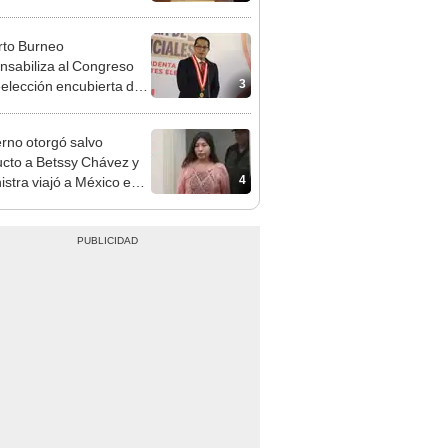
a no representan al JNE
to Burneo
nsabiliza al Congreso
3
eelección encubierta de
des
rno otorgó salvo
cto a Betssy Chávez y
4
istra viajó a México en
adrugada