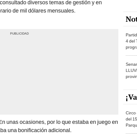
consultado diversos temas de gestión y en
ario de mil dólares mensuales.
No
Partid
4 del
progr
dónde
Senam
LLUV
provi
¡Va
Circo 
del 15
n unas ocasiones, por lo que estaba en juego en
Parqu
ba una bonificación adicional.
Migue