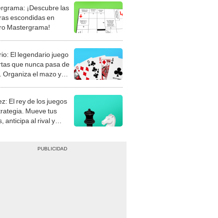
rgrama: ¡Descubre las
ras escondidas en
ro Mastergrama!
rio: El legendario juego
rtas que nunca pasa de
 Organiza el mazo y
stra tu habilidad.
z: El rey de los juegos
trategia. Mueve tus
, anticipa al rival y
gue el jaque mate.