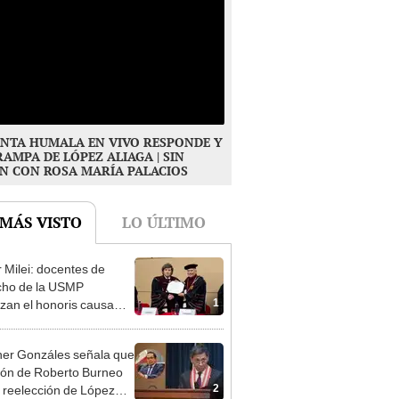
NTA HUMALA EN VIVO RESPONDE Y
RAMPA DE LÓPEZ ALIAGA | SIN
N CON ROSA MARÍA PALACIOS
 MÁS VISTO
LO ÚLTIMO
r Milei: docentes de
cho de la USMP
1
zan el honoris causa
ado al presidente de
tina
er Gonzáles señala que
ión de Roberto Burneo
2
 reelección de López