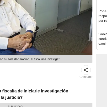
Aliag
Rober
respo
por r
alcal
Gobie
condu
exmin
la m
n su sola declaración, el fiscal nos investiga”
Compartir
 fiscalía de iniciarle investigación
la justicia?