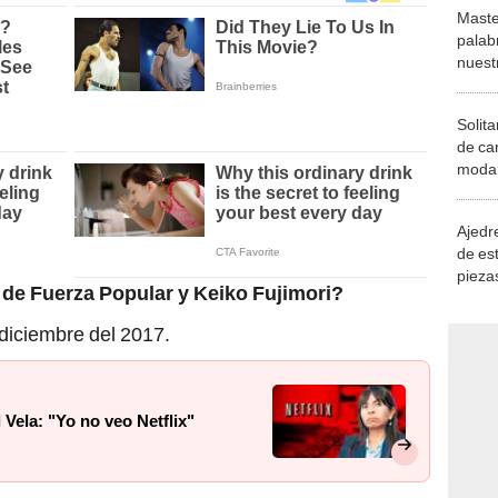
Maste
palab
nuest
Solita
de ca
moda.
demue
Ajedre
de es
piezas
e Fuerza Popular y Keiko Fujimori?
consi
diciembre del 2017.
Vela: "Yo no veo Netflix"