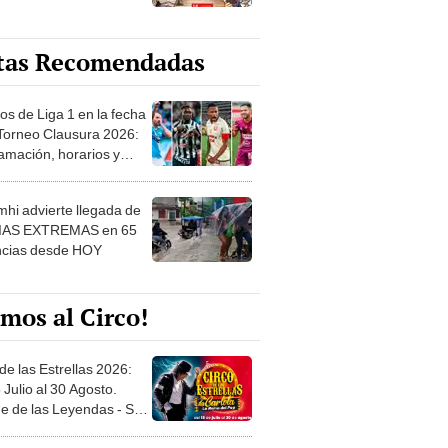
tas Recomendadas
os de Liga 1 en la fecha
 Torneo Clausura 2026:
amación, horarios y
 ver
hi advierte llegada de
IAS EXTREMAS en 65
ncias desde HOY
mos al Circo!
de las Estrellas 2026:
 Julio al 30 Agosto.
e de las Leyendas - San
l