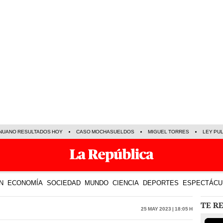
NUANO RESULTADOS HOY
CASO MOCHASUELDOS
MIGUEL TORRES
LEY PU
N
ECONOMÍA
SOCIEDAD
MUNDO
CIENCIA
DEPORTES
ESPECTÁCU
TE R
25 May 2023 | 18:05 h