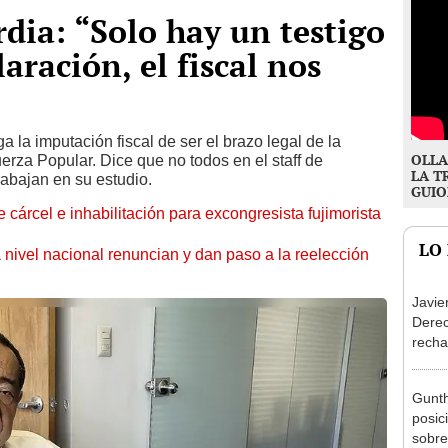
dia: “Solo hay un testigo
laración, el fiscal nos
a la imputación fiscal de ser el brazo legal de la
OLLA
uerza Popular. Dice que no todos en el staff de
LA T
rabajan en su estudio.
GUIO
 cárcel e inhabilitación para excongresista fujimorista
LO
 nivel nacional renuncian y dan paso a la reelección
Javie
Dere
recha
otorg
Argen
Gunth
posic
sobre