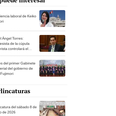
puede interesar
iencia laboral de Keiko
ori
l Ángel Torres:
esista de la cúpula
rista controlará el
r año del Senado
les del primer Gabinete
erial del gobierno de
 Fujimori
lincaturas
ncatura del sábado 8 de
o de 2026