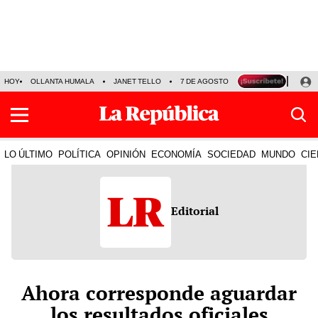
HOY
OLLANTA HUMALA
JANET TELLO
7 DE AGOSTO
TINKA RESULTADOS
LO ÚLTIMO
POLÍTICA
OPINIÓN
ECONOMÍA
SOCIEDAD
MUNDO
CIE
Editorial
Ahora corresponde aguardar
los resultados oficiales