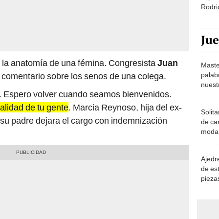
Rodri
Ju
 la anatomía de una fémina. Congresista
Juan
Maste
palab
 comentario sobre los senos de una colega.
nuest
. Espero volver cuando seamos bienvenidos.
calidad de tu gente
. Marcia Reynoso, hija del ex-
Solita
 su padre dejara el cargo con indemnización
de ca
moda.
demue
Ajedre
de es
piezas
consi