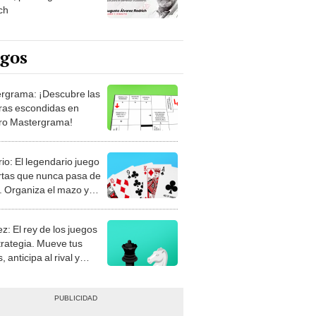
ch
egos
rgrama: ¡Descubre las
ras escondidas en
ro Mastergrama!
rio: El legendario juego
rtas que nunca pasa de
 Organiza el mazo y
stra tu habilidad.
z: El rey de los juegos
trategia. Mueve tus
, anticipa al rival y
gue el jaque mate.