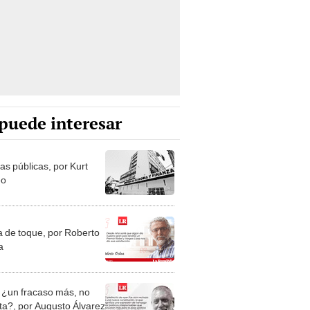
puede interesar
as públicas, por Kurt
eo
a de toque, por Roberto
a
: ¿un fracaso más, no
ta?, por Augusto Álvarez