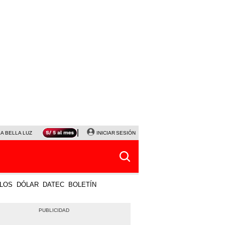
LA BELLA LUZ
MAGALY MEDINA
INICIAR SESIÓN
SINUANO RESULTADOS HOY
JANET TELLO
LOS
DÓLAR
DATEC
BOLETÍN