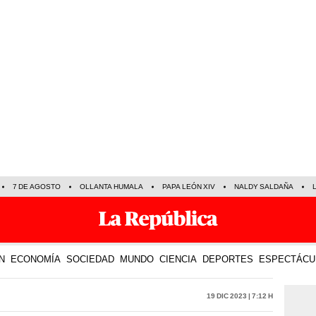
7 DE AGOSTO
OLLANTA HUMALA
PAPA LEÓN XIV
NALDY SALDAÑA
N
ECONOMÍA
SOCIEDAD
MUNDO
CIENCIA
DEPORTES
ESPECTÁCU
19 Dic 2023 | 7:12 h