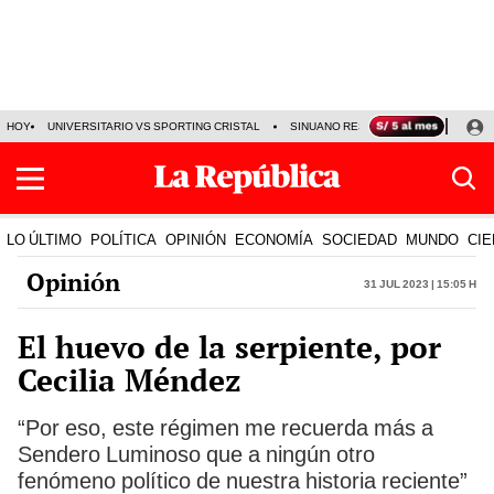
HOY
UNIVERSITARIO VS SPORTING CRISTAL
SINUANO RESULTADOS HOY
CA
LO ÚLTIMO
POLÍTICA
OPINIÓN
ECONOMÍA
SOCIEDAD
MUNDO
CIE
Opinión
31 Jul 2023 | 15:05 h
El huevo de la serpiente, por
Cecilia Méndez
“Por eso, este régimen me recuerda más a
Sendero Luminoso que a ningún otro
fenómeno político de nuestra historia reciente”