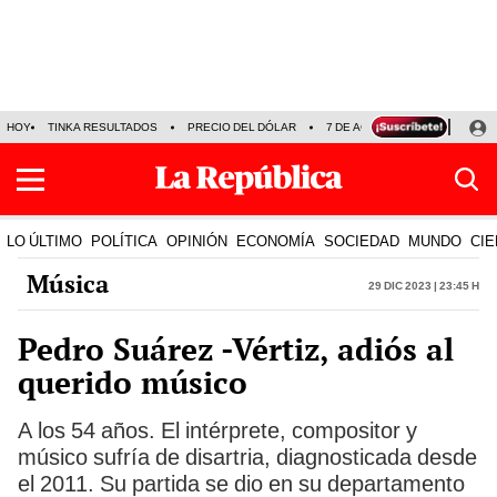
HOY
TINKA RESULTADOS
PRECIO DEL DÓLAR
7 DE AGOSTO
OLLANTA H
LO ÚLTIMO
POLÍTICA
OPINIÓN
ECONOMÍA
SOCIEDAD
MUNDO
CIE
Música
29 Dic 2023 | 23:45 h
Pedro Suárez -Vértiz, adiós al
querido músico
A los 54 años. El intérprete, compositor y
músico sufría de disartria, diagnosticada desde
el 2011. Su partida se dio en su departamento