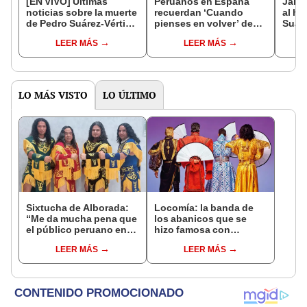
[EN VIVO] Últimas
Peruanos en España
Jaime
noticias sobre la muerte
recuerdan ‘Cuando
al ha
de Pedro Suárez-Vértiz:
pienses en volver’ de
Suáre
fans cantan en los
PSV: “Es un himno para
hubi
LEER MÁS
LEER MÁS
exteriores de su casa
los migrantes”
herm
LO MÁS VISTO
LO ÚLTIMO
Sixtucha de Alborada:
Locomía: la banda de
“Me da mucha pena que
los abanicos que se
el público peruano en
hizo famosa con
otro país casi no nos
playback en los 90
LEER MÁS
LEER MÁS
ve”