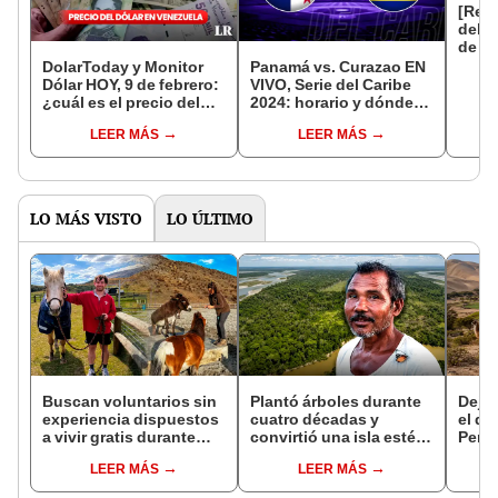
[Resu
del C
de fe
VIVO]
DolarToday y Monitor
Panamá vs. Curazao EN
beis
Dólar HOY, 9 de febrero:
VIVO, Serie del Caribe
¿cuál es el precio del
2024: horario y dónde
dólar en Venezuela?
ver el juego por el tercer
LEER MÁS
LEER MÁS
puesto
LO MÁS VISTO
LO ÚLTIMO
Buscan voluntarios sin
Plantó árboles durante
Dejó 
experiencia dispuestos
cuatro décadas y
el de
a vivir gratis durante
convirtió una isla estéril
Perú:
una semana: para
en un inmenso bosque:
un re
LEER MÁS
LEER MÁS
cuidar caballos, burros
hoy supera casi seis
creó
y otros animales
veces al Parque de las
ecos