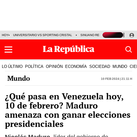
HOY
UNIVERSITARIO VS SPORTING CRISTAL
SINUANO RESULTADOS HOY
CA
LO ÚLTIMO
POLÍTICA
OPINIÓN
ECONOMÍA
SOCIEDAD
MUNDO
CIE
Mundo
10 Feb 2024 | 21:11 h
¿Qué pasa en Venezuela hoy,
10 de febrero? Maduro
amenaza con ganar elecciones
presidenciales